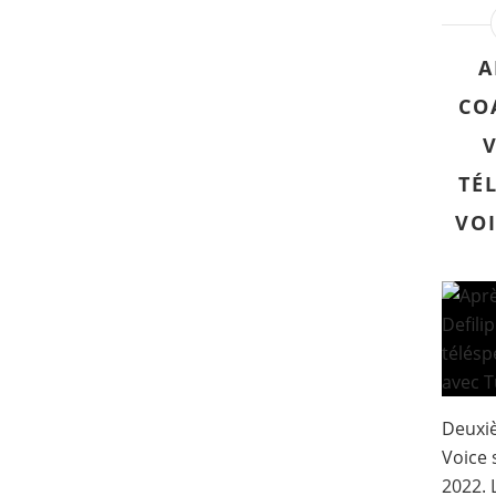
A
CO
TÉ
VOI
Deuxiè
Voice 
2022. 