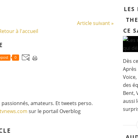
LES
THE
Article suivant »
CE S
Retour à l'accueil
E
post
0
Dès ce
Après 
Voice,
des éq
Bent, 
aussi 
 passionnés, amateurs. Et tweets perso.
surpri
gtvnews.com
sur le portail Overblog
CLE
AUD