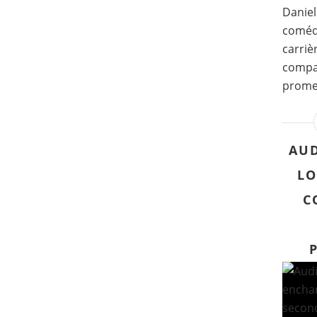
Daniel
comédi
carriè
compag
promes
AUD
LO
C