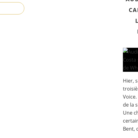
CA
Hier, 
troisi
Voice.
de la 
Une c
certai
Bent, 