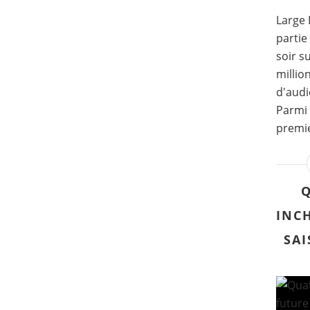
Large 
partie
soir s
millio
d'audi
Parmi 
premie
Q
INC
SAI