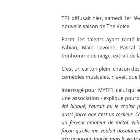
TF1 diffusait hier, samedi 1er fév
nouvelle saison de The Voice.
Parmi les talents ayant tenté 
Fabian, Marc Lavoine, Pascal 
bonhomme de neige, extrait de la
C'est un carton plein, chacun de
comédies musicales, n'avait que 
Interrogé pour MYTF1, celui qui e
une association - explique pourqu
été bloqué, j’aurais pu le choisir
aussi parce que c’est un rockeur. Com
un fervent amateur de métal. Néa
façon qu’elle me voulait absolument
m’a beaucoup touché mais le geste d