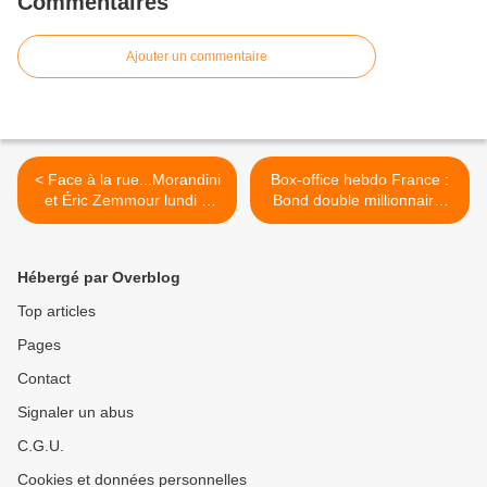
Commentaires
Ajouter un commentaire
< Face à la rue...Morandini
Box-office hebdo France :
et Éric Zemmour lundi à
Bond double millionnaire,
Drancy, en direct sur
Eiffel largement en tête des
CNews.
nouveautés. >
Hébergé par Overblog
Top articles
Pages
Contact
Signaler un abus
C.G.U.
Cookies et données personnelles