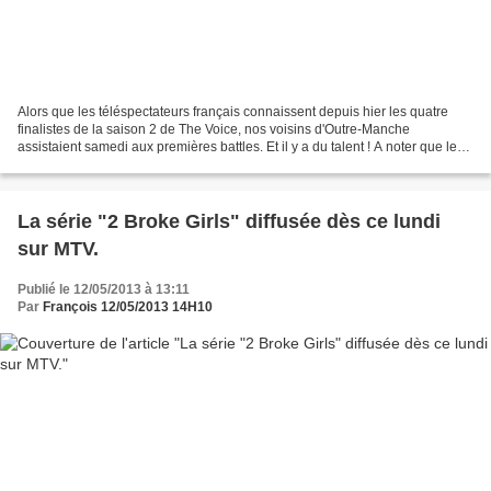
Alors que les téléspectateurs français connaissent depuis hier les quatre
finalistes de la saison 2 de The Voice, nos voisins d'Outre-Manche
assistaient samedi aux premières battles. Et il y a du talent ! A noter que les
coachs pouvaient utiliser la règle...
La série "2 Broke Girls" diffusée dès ce lundi
sur MTV.
Publié le 12/05/2013 à 13:11
Par
François 12/05/2013 14H10