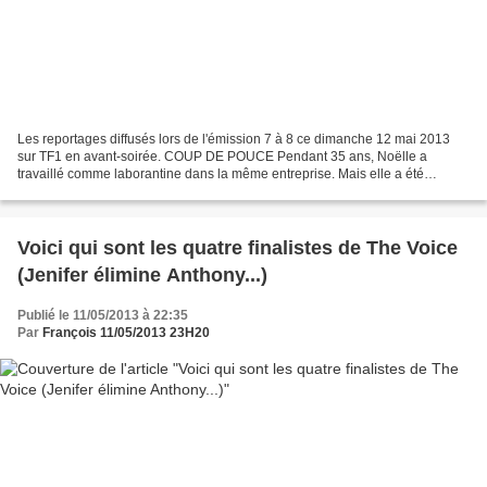
Les reportages diffusés lors de l'émission 7 à 8 ce dimanche 12 mai 2013
sur TF1 en avant-soirée. COUP DE POUCE Pendant 35 ans, Noëlle a
travaillé comme laborantine dans la même entreprise. Mais elle a été
licenciée il y a un an. A 57 ans, difficile de...
Voici qui sont les quatre finalistes de The Voice
(Jenifer élimine Anthony...)
Publié le 11/05/2013 à 22:35
Par
François 11/05/2013 23H20