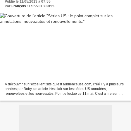
Publié le 11/05/2013 à 07:55
Par
François 11/05/2013 8H55
A découvrir sur l'excellent site qu'est audienceusa.com, créé il y a plusieurs
années par Boby, un article très clair sur les séries US annulées,
renouvelées et les nouveautés. Point effectué ce 11 mai. C'est à lire sur :
http://www.audiencesusa.com/article-upfronts-2013-le-guide-ultime-le-point-
sur-toutes-les-series-annulees-reconduites-et-commandees-
117708895.html....