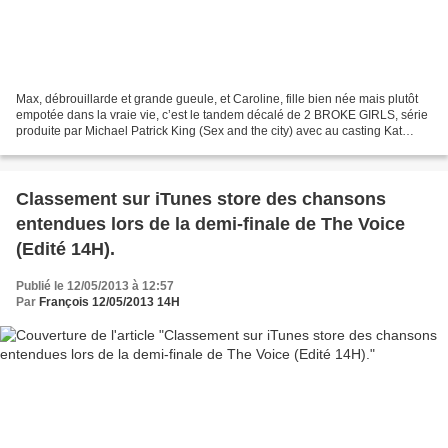
Max, débrouillarde et grande gueule, et Caroline, fille bien née mais plutôt
empotée dans la vraie vie, c’est le tandem décalé de 2 BROKE GIRLS, série
produite par Michael Patrick King (Sex and the city) avec au casting Kat
Dennings et la révélation Beth...
Classement sur iTunes store des chansons
entendues lors de la demi-finale de The Voice
(Edité 14H).
Publié le 12/05/2013 à 12:57
Par
François 12/05/2013 14H