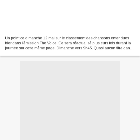
Un point ce dimanche 12 mai sur le classement des chansons entendues
hier dans l'émission The Voice. Ce sera réactualisé plusieurs fois durant la
journée sur cette même page. Dimanche vers 9h45. Quasi aucun titre dans
le top 50, en ce qui concerne non...