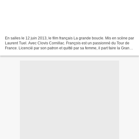
En salles le 12 juin 2013, le film français La grande boucle. Mis en scène par
Laurent Tuel. Avec Clovis Cornillac. François est un passionné du Tour de
France. Licencié par son patron et quitté par sa femme, il part faire la Grande
Boucle avec un jour...