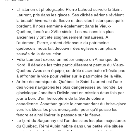
L’historien et photographe Pierre Lahoud survole le Saint-
Laurent, pris dans les glaces. Ses clichés aériens révèlent
la beauté hivernale du fleuve et des sites historiques qui le
bordent. Il nous emmène également dans le Vieux-
Québec, fondé au XVIIe siècle. Les maisons les plus
anciennes y ont été soigneusement restaurées. À
l’automne, Pierre, ardent défenseur du patrimoine
québécois, nous fait découvrir des églises et un phare,
sauvés de la destruction.
Félix Lambert exerce un métier unique en Amérique du
Nord. Il déneige les toits particulièrement pentus du Vieux-
Québec. Avec son équipe, ce drôle d’acrobate n’hésite pas
à affronter le vide pour veiller sur le patrimoine de la ville.
Artère économique du Québec, le Saint-Laurent est l’une
des voies navigables les plus dangereuses au monde. Le
glaciologue Jonathan Delisle part en mission deux fois par
jour à bord d’un hélicoptère de la Garde côtière
canadienne. Jonathan guide le commandant du brise-glace
vers les blocs les plus menaçants, pour qu’il puisse les
fendre et ainsi libérer le passage sur le fleuve.
Le fjord du Saguenay est l’un des sites les plus majestueux
du Québec. Rémi Aubin habite dans une petite ville située