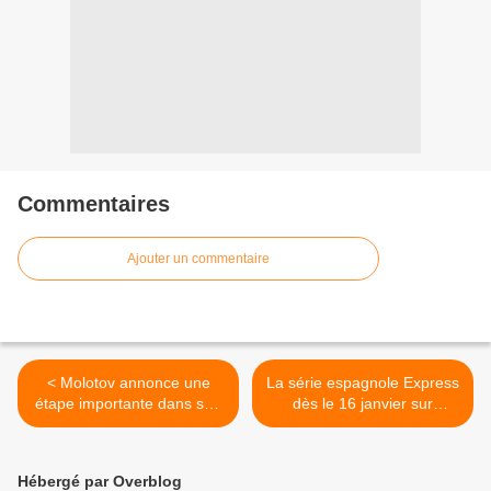
Commentaires
Ajouter un commentaire
< Molotov annonce une
La série espagnole Express
étape importante dans son
dès le 16 janvier sur
développement, en
STARZPLAY (Bande-
rejoignant le groupe
annonce). >
américain fuboTV
Hébergé par Overblog