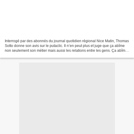
Interrogé par des abonnés du journal quotidien régional Nice Matin, Thomas
Sotto donne son avis sur le putaclic. Il n’en peut plus et juge que ça abîme
non seulement son métier mais aussi les relations entre les gens. Ça abîme
la société, poursuit-il....