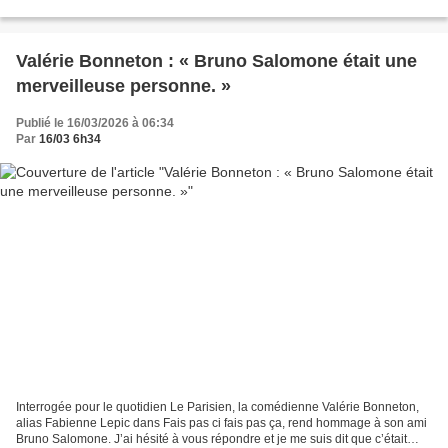
notamment interrogé sur l’antisémitisme....
Valérie Bonneton : « Bruno Salomone était une
merveilleuse personne. »
Publié le 16/03/2026 à 06:34
Par
16/03 6h34
Interrogée pour le quotidien Le Parisien, la comédienne Valérie Bonneton,
alias Fabienne Lepic dans Fais pas ci fais pas ça, rend hommage à son ami
Bruno Salomone. J’ai hésité à vous répondre et je me suis dit que c’était