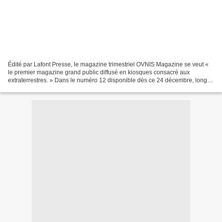
Édité par Lafont Presse, le magazine trimestriel OVNIS Magazine se veut «
le premier magazine grand public diffusé en kiosques consacré aux
extraterrestres. » Dans le numéro 12 disponible dès ce 24 décembre, long
entretien avec un journaliste phare des...