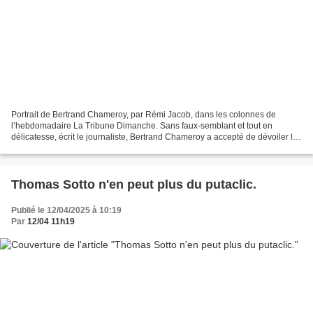
Portrait de Bertrand Chameroy, par Rémi Jacob, dans les colonnes de
l’hebdomadaire La Tribune Dimanche. Sans faux-semblant et tout en
délicatesse, écrit le journaliste, Bertrand Chameroy a accepté de dévoiler la
raison de son absence durant trois semaines...
Thomas Sotto n'en peut plus du putaclic.
Publié le 12/04/2025 à 10:19
Par
12/04 11h19