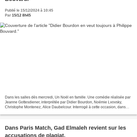
Publié le 15/12/2024 à 10:45
Par
15/12 8h45
Dans les salles dès mercredi, Un Noël en famille. Une comédie réalisée par
Jeanne Gottesdiener, interprétée par Didier Bourdon, Noémie Lvovsky,
Christophe Montenez, Alice Daubelcour. Interrogé à cette occasion, dans
l'hebdomadaire La Tribune Dimanche,...
Dans Paris Match, Gad Elmaleh revient sur les
accusations de plagiat.