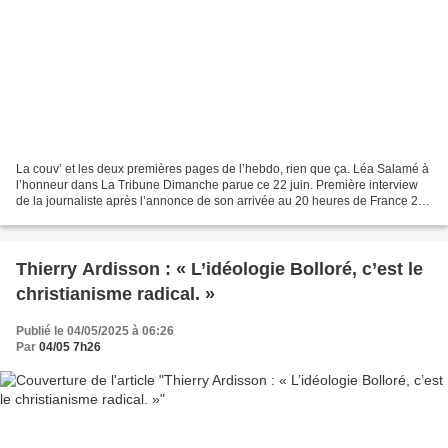
La couv’ et les deux premières pages de l’hebdo, rien que ça. Léa Salamé à
l’honneur dans La Tribune Dimanche parue ce 22 juin. Première interview
de la journaliste après l’annonce de son arrivée au 20 heures de France 2.
Léa Salamé révèle avoir été très...
Thierry Ardisson : « L’idéologie Bolloré, c’est le
christianisme radical. »
Publié le 04/05/2025 à 06:26
Par
04/05 7h26