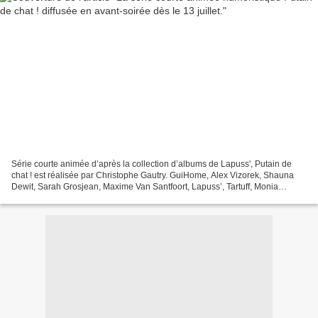
Série courte animée d’après la collection d’albums de Lapuss', Putain de
chat ! est réalisée par Christophe Gautry. GuiHome, Alex Vizorek, Shauna
Dewit, Sarah Grosjean, Maxime Van Santfoort, Lapuss’, Tartuff, Monia
Douieb prêtent leur voix à cette production...