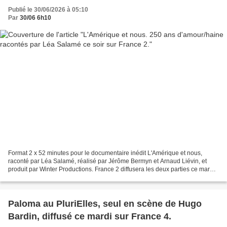
Publié le 30/06/2026 à 05:10
Par
30/06 6h10
Format 2 x 52 minutes pour le documentaire inédit L'Amérique et nous,
raconté par Léa Salamé, réalisé par Jérôme Bermyn et Arnaud Liévin, et
produit par Winter Productions. France 2 diffusera les deux parties ce mardi
30 juin à partir de 21h10. De Lafayette...
Paloma au PluriElles, seul en scène de Hugo
Bardin, diffusé ce mardi sur France 4.