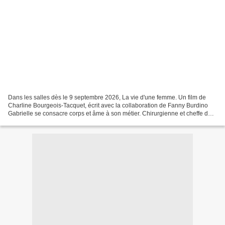
Dans les salles dès le 9 septembre 2026, La vie d'une femme. Un film de
Charline Bourgeois-Tacquet, écrit avec la collaboration de Fanny Burdino
Gabrielle se consacre corps et âme à son métier. Chirurgienne et cheffe de
service dans un hôpital public,...