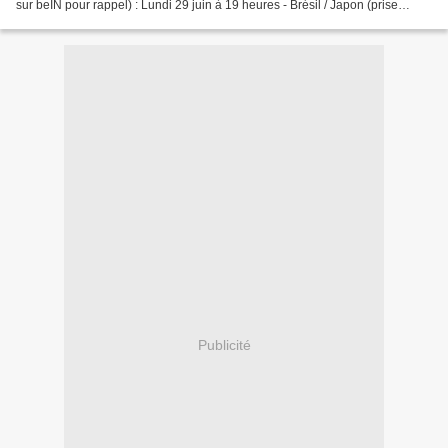
sur beIN pour rappel) : Lundi 29 juin à 19 heures - Brésil / Japon (prise
d'antenne, 18h50) Lundi 29...
Publicité