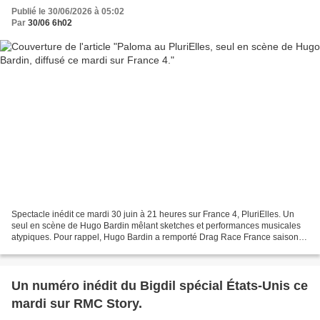
Publié le 30/06/2026 à 05:02
Par
30/06 6h02
Spectacle inédit ce mardi 30 juin à 21 heures sur France 4, PluriElles. Un
seul en scène de Hugo Bardin mêlant sketches et performances musicales
atypiques. Pour rappel, Hugo Bardin a remporté Drag Race France saison 1
sous les traits de Paloma – personnage...
Un numéro inédit du Bigdil spécial États-Unis ce
mardi sur RMC Story.