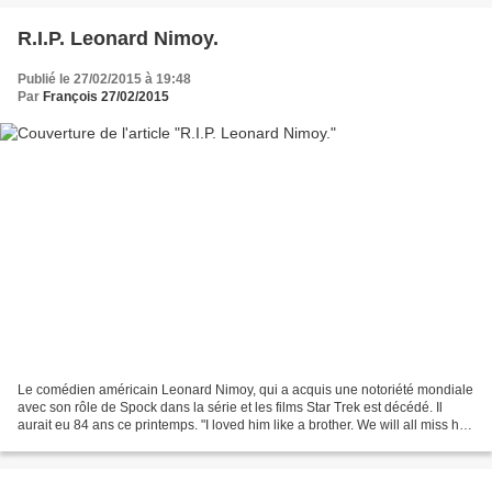
R.I.P. Leonard Nimoy.
Publié le 27/02/2015 à 19:48
Par
François 27/02/2015
Le comédien américain Leonard Nimoy, qui a acquis une notoriété mondiale
avec son rôle de Spock dans la série et les films Star Trek est décédé. Il
aurait eu 84 ans ce printemps. "I loved him like a brother. We will all miss his
humor, his talent, and...