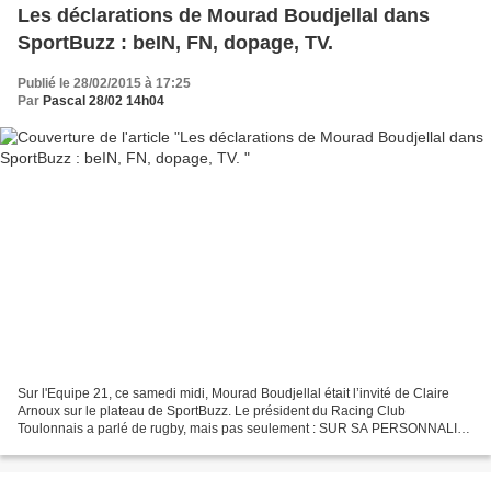
Les déclarations de Mourad Boudjellal dans
SportBuzz : beIN, FN, dopage, TV.
Publié le 28/02/2015 à 17:25
Par
Pascal 28/02 14h04
Sur l'Equipe 21, ce samedi midi, Mourad Boudjellal était l’invité de Claire
Arnoux sur le plateau de SportBuzz. Le président du Racing Club
Toulonnais a parlé de rugby, mais pas seulement : SUR SA PERSONNALITÉ
« J’essaye simplement d’être moi-même. J’ai...