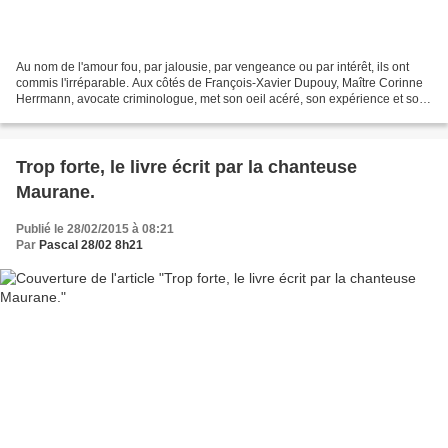
Au nom de l'amour fou, par jalousie, par vengeance ou par intérêt, ils ont
commis l'irréparable. Aux côtés de François-Xavier Dupouy, Maître Corinne
Herrmann, avocate criminologue, met son oeil acéré, son expérience et son
franc-parler au service de «...
Trop forte, le livre écrit par la chanteuse
Maurane.
Publié le 28/02/2015 à 08:21
Par
Pascal 28/02 8h21