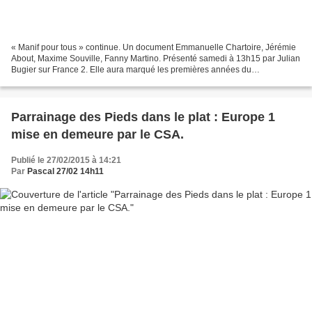
« Manif pour tous » continue. Un document Emmanuelle Chartoire, Jérémie
About, Maxime Souville, Fanny Martino. Présenté samedi à 13h15 par Julian
Bugier sur France 2. Elle aura marqué les premières années du
quinquennat de François Hollande : la Manif...
Parrainage des Pieds dans le plat : Europe 1
mise en demeure par le CSA.
Publié le 27/02/2015 à 14:21
Par
Pascal 27/02 14h11