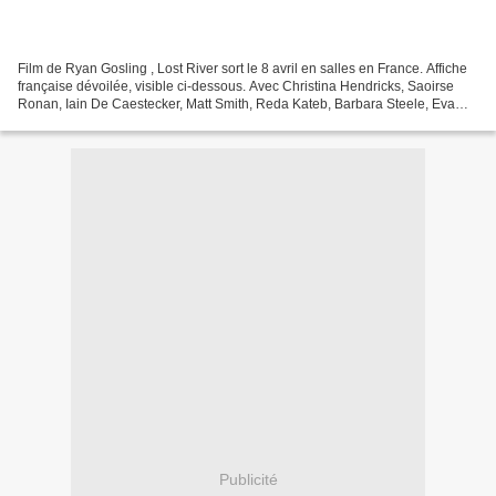
Film de Ryan Gosling , Lost River sort le 8 avril en salles en France. Affiche
française dévoilée, visible ci-dessous. Avec Christina Hendricks, Saoirse
Ronan, Iain De Caestecker, Matt Smith, Reda Kateb, Barbara Steele, Eva
Mendes, Ben Mendelsohn. Dans...
Publicité