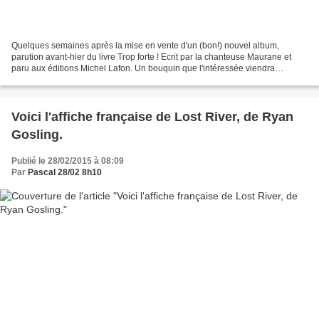
Quelques semaines après la mise en vente d'un (bon!) nouvel album,
parution avant-hier du livre Trop forte ! Ecrit par la chanteuse Maurane et
paru aux éditions Michel Lafon. Un bouquin que l'intéressée viendra
promouvoir dans le talk On n'est pas couché...
Voici l'affiche française de Lost River, de Ryan
Gosling.
Publié le 28/02/2015 à 08:09
Par
Pascal 28/02 8h10