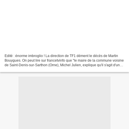
Edité : énorme imbroglio ! La direction de TF1 dément le décès de Martin
Bouygues. On peut lire sur francetvinfo que "le maire de la commune voisine
de Saint-Denis-sur-Sarthon (Orne), Michel Julien, explique qu'il s'agit d'un
malentendu avec l'Agence...