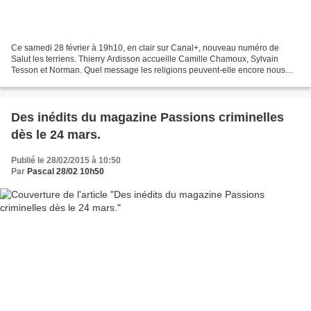
Ce samedi 28 février à 19h10, en clair sur Canal+, nouveau numéro de
Salut les terriens. Thierry Ardisson accueille Camille Chamoux, Sylvain
Tesson et Norman. Quel message les religions peuvent-elle encore nous
apporter ? Pour en débattre, plateau spécial...
Des inédits du magazine Passions criminelles
dès le 24 mars.
Publié le 28/02/2015 à 10:50
Par
Pascal 28/02 10h50