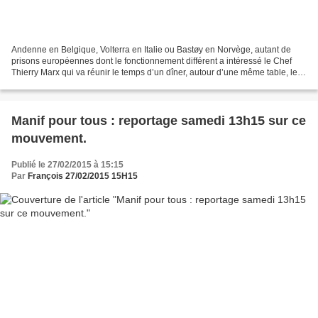
Andenne en Belgique, Volterra en Italie ou Bastøy en Norvège, autant de
prisons européennes dont le fonctionnement différent a intéressé le Chef
Thierry Marx qui va réunir le temps d’un dîner, autour d’une même table, le
directeur et des détenus. Alors...
Manif pour tous : reportage samedi 13h15 sur ce
mouvement.
Publié le 27/02/2015 à 15:15
Par
François 27/02/2015 15H15