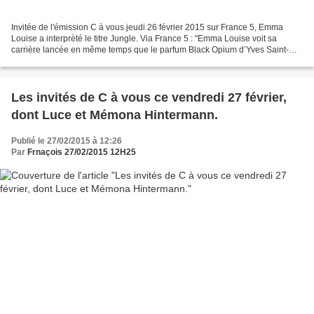
Invitée de l'émission C à vous jeudi 26 février 2015 sur France 5, Emma
Louise a interprèté le titre Jungle. Via France 5 : "Emma Louise voit sa
carrière lancée en même temps que le parfum Black Opium d’Yves Saint-
Laurent, qui a associé sa destinée à...
Les invités de C à vous ce vendredi 27 février,
dont Luce et Mémona Hintermann.
Publié le 27/02/2015 à 12:26
Par
Frnaçois 27/02/2015 12H25