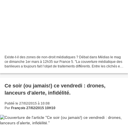
Existe-t-il des zones de non-droit médiatiques ? Débat dans Médias le mag
ce dimanche 1er mars à 12h35 sur France 5. "La couverture médiatique des
banlieues a toujours fait l’objet de traitements différents. Entre les clichés et
la mise en lumière de...
Ce soir (ou jamais!) ce vendredi : drones,
lanceurs d'alerte, infidélité.
Publié le 27/02/2015 à 10:08
Par
François 27/02/2015 10H10