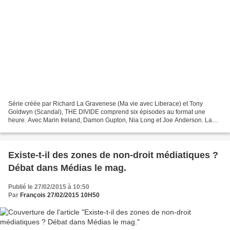
Série créée par Richard La Gravenese (Ma vie avec Liberace) et Tony
Goldwyn (Scandal), THE DIVIDE comprend six épisodes au format une
heure. Avec Marin Ireland, Damon Gupton, Nia Long et Joe Anderson. La
série américaine, inédite, sera programmée en première...
Existe-t-il des zones de non-droit médiatiques ?
Débat dans Médias le mag.
Publié le 27/02/2015 à 10:50
Par
François 27/02/2015 10H50