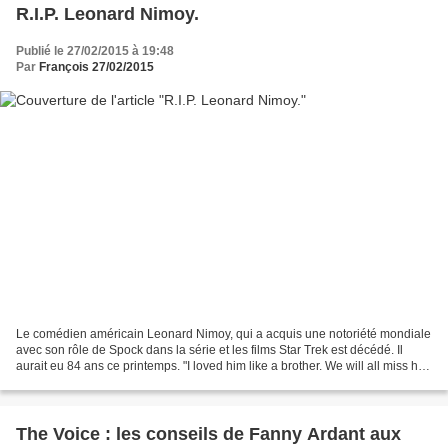
R.I.P. Leonard Nimoy.
Publié le 27/02/2015 à 19:48
Par
François 27/02/2015
Le comédien américain Leonard Nimoy, qui a acquis une notoriété mondiale
avec son rôle de Spock dans la série et les films Star Trek est décédé. Il
aurait eu 84 ans ce printemps. "I loved him like a brother. We will all miss his
humor, his talent, and...
The Voice : les conseils de Fanny Ardant aux