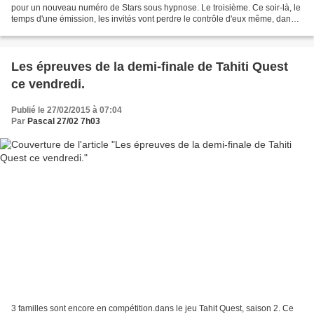
pour un nouveau numéro de Stars sous hypnose. Le troisième. Ce soir-là, le
temps d'une émission, les invités vont perdre le contrôle d'eux même, dans
un seul et unique but… s'amuser...
Les épreuves de la demi-finale de Tahiti Quest
ce vendredi.
Publié le 27/02/2015 à 07:04
Par
Pascal 27/02 7h03
3 familles sont encore en compétition.dans le jeu Tahit Quest, saison 2. Ce