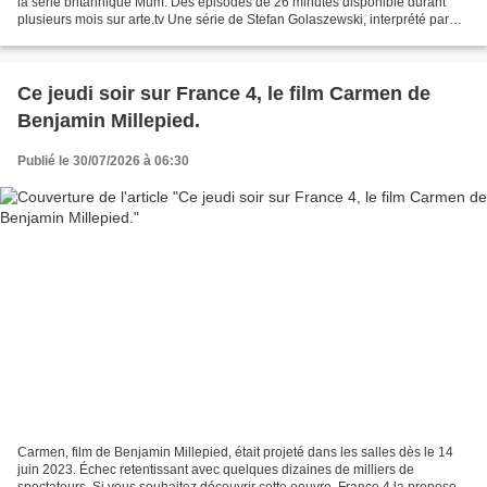
la série britannique Mum. Des épisodes de 26 minutes disponible durant
plusieurs mois sur arte.tv Une série de Stefan Golaszewski, interprété par
Lesley Manville, Peter Mullan,...
Ce jeudi soir sur France 4, le film Carmen de
Benjamin Millepied.
Publié le 30/07/2026 à 06:30
Carmen, film de Benjamin Millepied, était projeté dans les salles dès le 14
juin 2023. Échec retentissant avec quelques dizaines de milliers de
spectateurs. Si vous souhaitez découvrir cette oeuvre, France 4 la propose