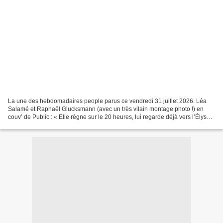
La une des hebdomadaires people parus ce vendredi 31 juillet 2026. Léa
Salamé et Raphaël Glucksmann (avec un très vilain montage photo !) en
couv’ de Public : « Elle règne sur le 20 heures, lui regarde déjà vers l’Élysée.
Soumis à une pression grandissante,...