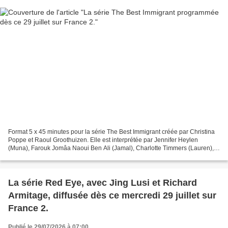
Format 5 x 45 minutes pour la série The Best Immigrant créée par Christina
Poppe et Raoul Groothuizen. Elle est interprétée par Jennifer Heylen
(Muna), Farouk Jomâa Naoui Ben Ali (Jamal), Charlotte Timmers (Lauren),
Louis Talpe (Nathan), Saïd Boumazoughe...
La série Red Eye, avec Jing Lusi et Richard
Armitage, diffusée dès ce mercredi 29 juillet sur
France 2.
Publié le 29/07/2026 à 07:00