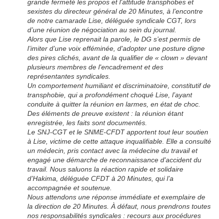
grande fermeté les propos et l'attitude transphobes et
sexistes du directeur général de 20 Minutes, à l’encontre
de notre camarade Lise, déléguée syndicale CGT, lors
d’une réunion de négociation au sein du journal.
Alors que Lise reprenait la parole, le DG s’est permis de
l’imiter d’une voix efféminée, d'adopter une posture digne
des pires clichés, avant de la qualifier de « clown » devant
plusieurs membres de l'encadrement et des
représentantes syndicales.
Un comportement humiliant et discriminatoire, constitutif de
transphobie, qui a profondément choqué Lise, l’ayant
conduite à quitter la réunion en larmes, en état de choc.
Des éléments de preuve existent : la réunion étant
enregistrée, les faits sont documentés.
Le SNJ-CGT et le SNME-CFDT apportent tout leur soutien
à Lise, victime de cette attaque inqualifiable. Elle a consulté
un médecin, pris contact avec la médecine du travail et
engagé une démarche de reconnaissance d'accident du
travail. Nous saluons la réaction rapide et solidaire
d’Hakima, déléguée CFDT à 20 Minutes, qui l’a
accompagnée et soutenue.
Nous attendons une réponse immédiate et exemplaire de
la direction de 20 Minutes. À défaut, nous prendrons toutes
nos responsabilités syndicales : recours aux procédures