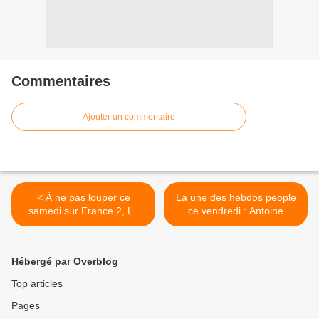
Commentaires
Ajouter un commentaire
< À ne pas louper ce
La une des hebdos people
samedi sur France 2, Le
ce vendredi : Antoine
voyage de Sacha. Un
Dupont, Iris Mittenaere,
document inédit sur la vie
Louane, Delon… >
d'un père et de son fils
Hébergé par Overblog
handicapé.
Top articles
Pages