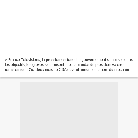
A France Télévisions, la pression est forte. Le gouvernement s’immisce dans
les objectifs, les grèves s’éternisent… et le mandat du président va être
remis en jeu. D’ici deux mois, le CSA devrait annoncer le nom du prochain
dirigeant du groupe. Sa mission...