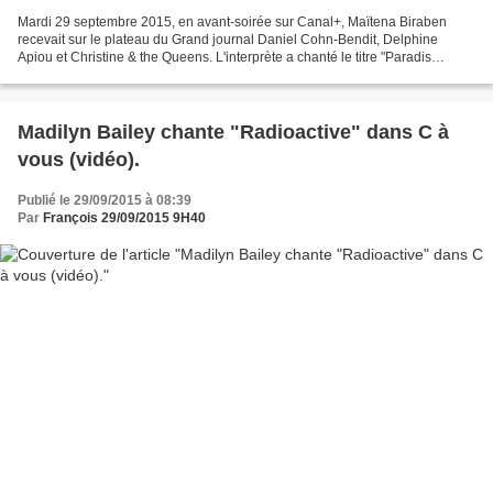
Mardi 29 septembre 2015, en avant-soirée sur Canal+, Maïtena Biraben
recevait sur le plateau du Grand journal Daniel Cohn-Bendit, Delphine
Apiou et Christine & the Queens. L'interprète a chanté le titre "Paradis
perdus" issu de son album à succès"Chaleur...
Madilyn Bailey chante "Radioactive" dans C à
vous (vidéo).
Publié le 29/09/2015 à 08:39
Par
François 29/09/2015 9H40