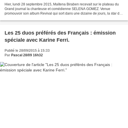
Hier, lundi 28 septembre 2015, Maïtena Biraben recevait sur le plateau du
Grand journal la chanteuse et comédienne SELENA GOMEZ. Venue
promouvoir son album Revival qui sort dans une dizaine de jours, la star de
23 ans a interprété le titre "Good for you"....
Les 25 duos préférés des Français : émission
spéciale avec Karine Ferri.
Publié le 28/09/2015 à 15:33
Par
Pascal 28/09 16h32