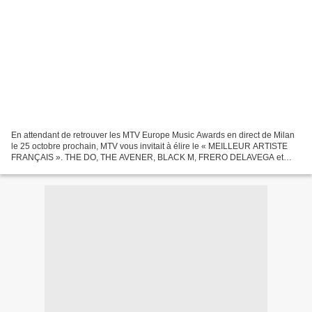
En attendant de retrouver les MTV Europe Music Awards en direct de Milan
le 25 octobre prochain, MTV vous invitait à élire le « MEILLEUR ARTISTE
FRANÇAIS ». THE DO, THE AVENER, BLACK M, FRERO DELAVEGA et
CHRISTINE AND THE QUEENS, étaient en lice pour...