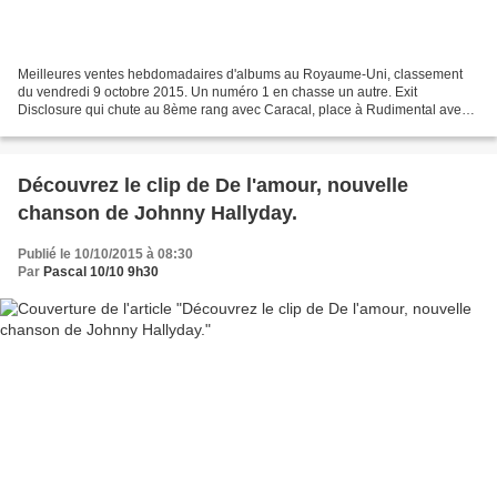
Meilleures ventes hebdomadaires d'albums au Royaume-Uni, classement
du vendredi 9 octobre 2015. Un numéro 1 en chasse un autre. Exit
Disclosure qui chute au 8ème rang avec Caracal, place à Rudimental avec
la nouveauté We the generation. X d'Ed Sheeran,...
Découvrez le clip de De l'amour, nouvelle
chanson de Johnny Hallyday.
Publié le 10/10/2015 à 08:30
Par
Pascal 10/10 9h30