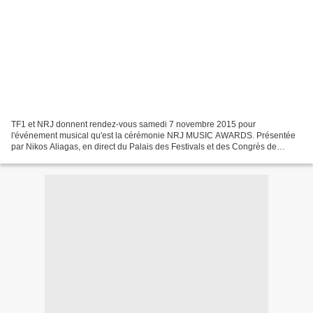
TF1 et NRJ donnent rendez-vous samedi 7 novembre 2015 pour
l'événement musical qu'est la cérémonie NRJ MUSIC AWARDS. Présentée
par Nikos Aliagas, en direct du Palais des Festivals et des Congrès de
Cannes. Jjusqu'au 27 septembre à 20h, une 1ère phase...