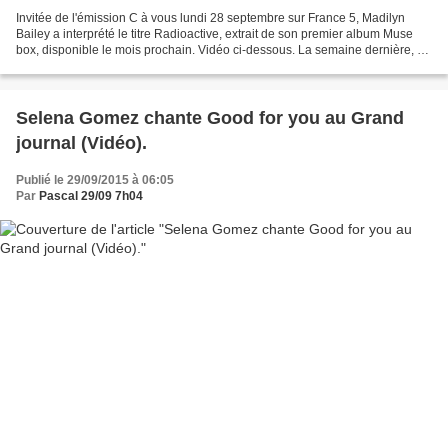
Invitée de l'émission C à vous lundi 28 septembre sur France 5, Madilyn
Bailey a interprété le titre Radioactive, extrait de son premier album Muse
box, disponible le mois prochain. Vidéo ci-dessous. La semaine dernière, C
à vous a réalisé un record hebdomadaire...
Selena Gomez chante Good for you au Grand
journal (Vidéo).
Publié le 29/09/2015 à 06:05
Par
Pascal 29/09 7h04