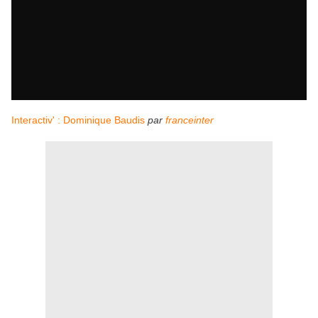
Interactiv' : Dominique Baudis
par
franceinter