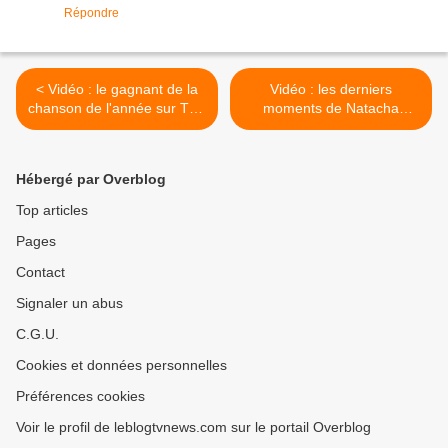
Répondre
< Vidéo : le gagnant de la
Vidéo : les derniers
chanson de l'année sur TF1
moments de Natacha
(choix des internautes)...
Polony dans ONPC. >
Hébergé par Overblog
Top articles
Pages
Contact
Signaler un abus
C.G.U.
Cookies et données personnelles
Préférences cookies
Voir le profil de leblogtvnews.com sur le portail Overblog