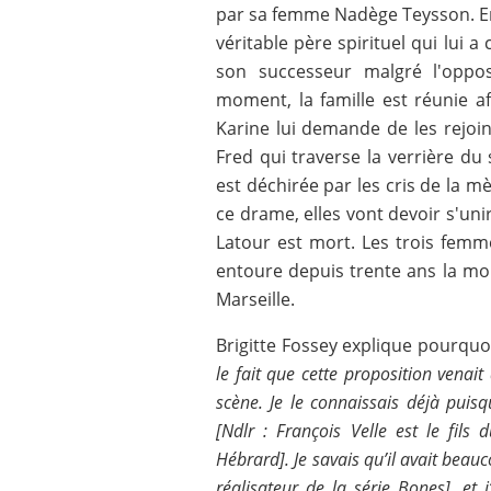
par sa femme Nadège Teysson. En 
véritable père spirituel qui lui 
son successeur malgré l'oppos
moment, la famille est réunie af
Karine lui demande de les rejoin
Fred qui traverse la verrière du
est déchirée par les cris de la mèr
ce drame, elles vont devoir s'u
Latour est mort. Les trois fem
entoure depuis trente ans la mor
Marseille.
Brigitte Fossey explique pourquoi
le fait que cette proposition venait
scène. Je le connaissais déjà puisqu
[Ndlr : François Velle est le fils
Hébrard]. Je savais qu’il avait be
réalisateur de la série Bones], et