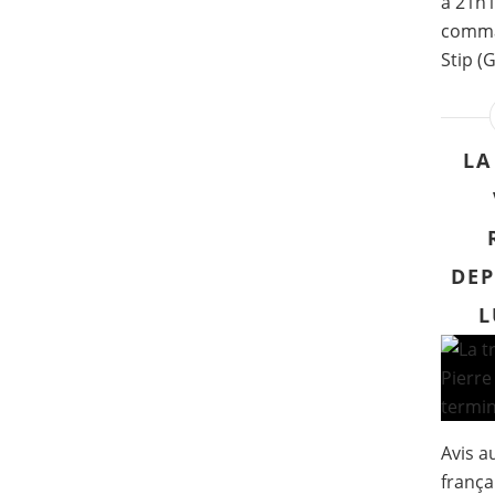
à 21h1
comma
Stip (
LA
DEP
L
Avis a
frança