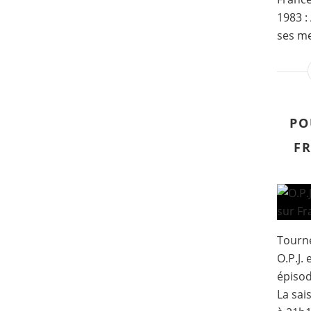
1983 :
ses me
PO
FR
Tourné
O.P.J.
épisod
La sai