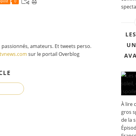
post
0
specta
LE
UN
 passionnés, amateurs. Et tweets perso.
gtvnews.com
sur le portail Overblog
AVA
CLE
À lire
gros s
de la 
Épisod
France