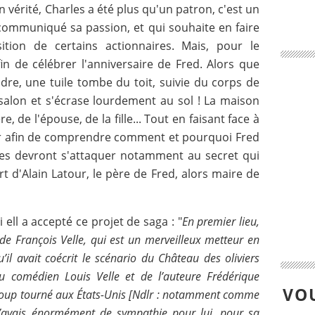
vérité, Charles a été plus qu'un patron, c'est un
a communiqué sa passion, et qui souhaite en faire
ition de certains actionnaires. Mais, pour le
in de célébrer l'anniversaire de Fred. Alors que
dre, une tuile tombe du toit, suivie du corps de
 salon et s'écrase lourdement au sol ! La maison
e, de l'épouse, de la fille... Tout en faisant face à
nir afin de comprendre comment et pourquoi Fred
mes devront s'attaquer notamment au secret qui
t d'Alain Latour, le père de Fred, alors maire de
 ell a accepté ce projet de saga : "
En premier lieu,
 de François Velle, qui est un merveilleux metteur en
’il avait coécrit le scénario du Château des oliviers
 du comédien Louis Velle et de l’auteure Frédérique
VOU
aucoup tourné aux États-Unis [Ndlr : notamment comme
 j’avais énormément de sympathie pour lui, pour sa