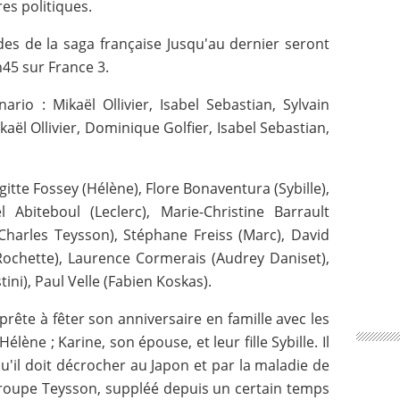
es politiques.
des de la saga française Jusqu'au dernier seront
h45 sur France 3.
nario : Mikaël Ollivier, Isabel Sebastian, Sylvain
aël Ollivier, Dominique Golfier, Isabel Sebastian,
igitte Fossey (Hélène), Flore Bonaventura (Sybille),
l Abiteboul (Leclerc), Marie-Christine Barrault
(Charles Teysson), Stéphane Freiss (Marc), David
(Rochette), Laurence Cormerais (Audrey Daniset),
ini), Paul Velle (Fabien Koskas).
rête à fêter son anniversaire en famille avec les
lène ; Karine, son épouse, et leur fille Sybille. Il
u'il doit décrocher au Japon et par la maladie de
roupe Teysson, suppléé depuis un certain temps