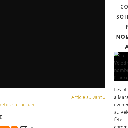
CO
SOI
NOM
Les pl
Article suivant »
à Mars
Retour à l'accueil
évène
au Vél
E
fêter 
commu