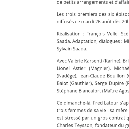
de petits arrangements et d’affair
Les trois premiers des six épiso
diffusés ce mardi 26 août dès 20
Réalisation : François Velle. Scé
Saada. Adaptation, dialogues : Mik
Sylvain Saada.
Avec Valérie Karsenti (Karine), Br
Lionel Astier (Magnier), Michaë
(Nadège), Jean-Claude Bouillon 
Baiot (Gauthier), Serge Dupire 
Stéphane Blancafort (Maître Agost
Ce dimanche-là, Fred Latour s'app
trois femmes de sa vie : sa mère Hé
est stressé par un gros contrat q
Charles Teysson, fondateur du g