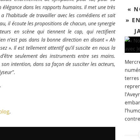
 élégance dans les rapports humains. Il met une très
« N
a l’habitude de travailler avec les comédiens et sait
» E
teau, il écoute les propositions de chacun, une synergie
J
teurs en scène qui tiennent le cap, qui rectifient
n n’est pas dans la bonne direction en disant « Ah
ez ». Il est tellement attentif qu’il suscite en nous la
n d’être seulement des instruments entre ses mains.
Mercre
 son intention, dans sa façon de susciter les acteurs,
numér
lyseur"
.
terres
.
repren
l’Avey
embarq
l’humo
blog
.
contref