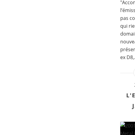
"Acco
l’émis
pas co
qui ri
domai
nouvea
présen
ex D8,.
L'