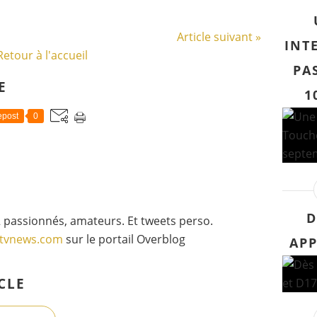
Article suivant »
INT
Retour à l'accueil
PA
E
1
post
0
D
 passionnés, amateurs. Et tweets perso.
gtvnews.com
sur le portail Overblog
APP
CLE