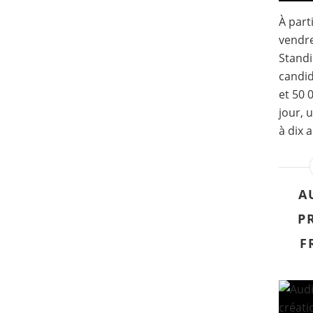
À part
vendre
Standi
candid
et 50 
jour, 
à dix a
A
P
F