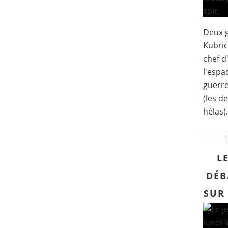
Deux g
Kubric
chef d
l'espa
guerre
(les d
hélas).
L
DÉB
SUR 