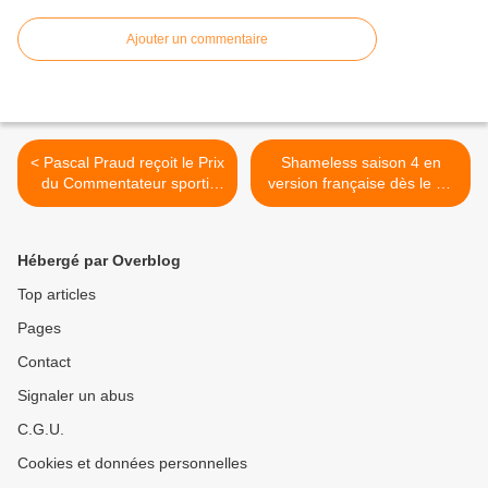
Ajouter un commentaire
< Pascal Praud reçoit le Prix
Shameless saison 4 en
du Commentateur sportif
version française dès le 11
2014.
décembre sur Canal+. >
Hébergé par Overblog
Top articles
Pages
Contact
Signaler un abus
C.G.U.
Cookies et données personnelles