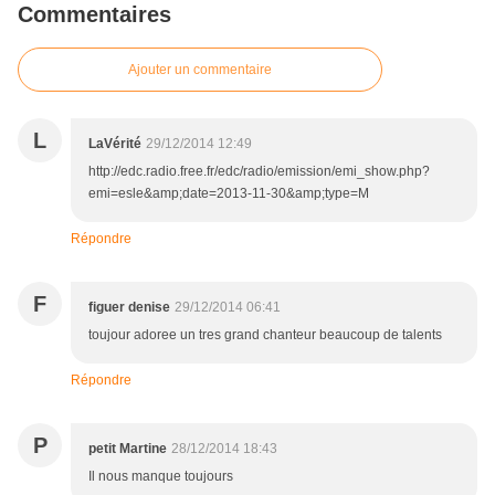
Commentaires
Ajouter un commentaire
L
LaVérité
29/12/2014 12:49
http://edc.radio.free.fr/edc/radio/emission/emi_show.php?
emi=esle&amp;date=2013-11-30&amp;type=M
Répondre
F
figuer denise
29/12/2014 06:41
toujour adoree un tres grand chanteur beaucoup de talents
Répondre
P
petit Martine
28/12/2014 18:43
Il nous manque toujours