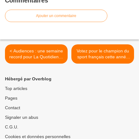
Commentaires
Ajouter un commentaire
< Audiences : une semaine
Votez pour le champion du
record pour La Quotidienne
sport français cette année
et C à vous.
(RMC/Le Parisien). >
Hébergé par Overblog
Top articles
Pages
Contact
Signaler un abus
C.G.U.
Cookies et données personnelles