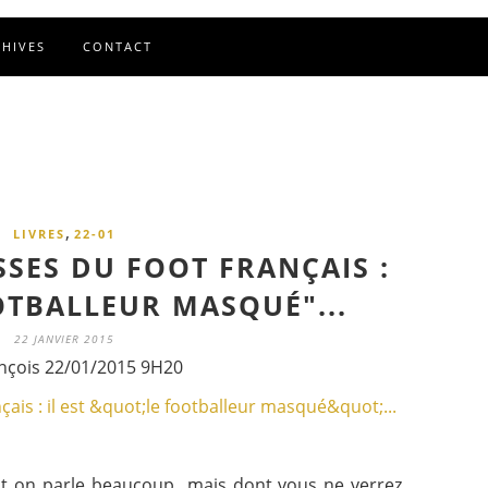
CHIVES
CONTACT
,
LIVRES
22-01
SSES DU FOOT FRANÇAIS :
OOTBALLEUR MASQUÉ"...
22 JANVIER 2015
nçois 22/01/2015 9H20
ont on parle beaucoup...mais dont vous ne verrez