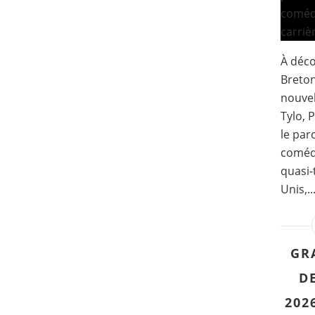
À déco
Breton
nouvel
Tylo, 
le par
comédi
quasi-
Unis,..
GR
DE
202