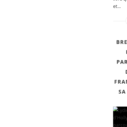
et...
BR
PA
FRA
SA