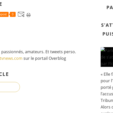
E
PA
post
0
S’A
PUI
 passionnés, amateurs. Et tweets perso.
gtvnews.com
sur le portail Overblog
CLE
« Elle 
pour l
porté p
l’accus
Tribun
Alors 