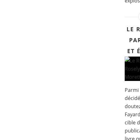
explose
LE 
PA
ET 
Parmi 
décidé
doutez
Fayard
cible 
public
livre 