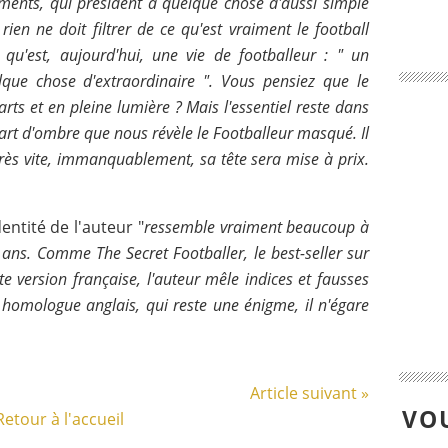
gements, qui président à quelque chose d'aussi simple
ien ne doit filtrer de ce qu'est vraiment le football
qu'est, aujourd'hui, une vie de footballeur : " un
lque chose d'extraordinaire ". Vous pensiez que le
arts et en pleine lumière ? Mais l'essentiel reste dans
 part d'ombre que nous révèle le Footballeur masqué. Il
r très vite, immanquablement, sa tête sera mise à prix.
identité de l'auteur "
ressemble vraiment beaucoup à
 ans. Comme The Secret Footballer, le best-seller sur
e version française, l'auteur mêle indices et fausses
n homologue anglais, qui reste une énigme, il n'égare
Article suivant »
VOU
Retour à l'accueil