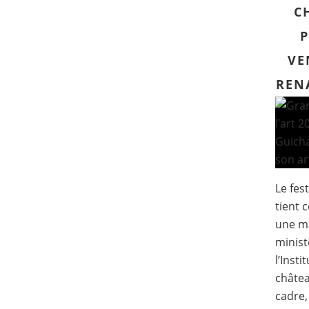
C
VE
REN
Le fest
tient 
une ma
minist
l’Insti
châtea
cadre, 