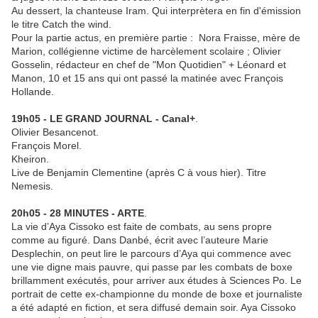
Au dessert, la chanteuse Iram. Qui interprètera en fin d'émission
le titre Catch the wind.
Pour la partie actus, en première partie : Nora Fraisse, mère de
Marion, collégienne victime de harcèlement scolaire ; Olivier
Gosselin, rédacteur en chef de "Mon Quotidien" + Léonard et
Manon, 10 et 15 ans qui ont passé la matinée avec François
Hollande.
19h05 - LE GRAND JOURNAL - Canal+
.
Olivier Besancenot.
François Morel.
Kheiron.
Live de Benjamin Clementine (après C à vous hier). Titre
Nemesis.
20h05 - 28 MINUTES - ARTE
.
La vie d’Aya Cissoko est faite de combats, au sens propre
comme au figuré. Dans Danbé, écrit avec l’auteure Marie
Desplechin, on peut lire le parcours d’Aya qui commence avec
une vie digne mais pauvre, qui passe par les combats de boxe
brillamment exécutés, pour arriver aux études à Sciences Po. Le
portrait de cette ex-championne du monde de boxe et journaliste
a été adapté en fiction, et sera diffusé demain soir. Aya Cissoko