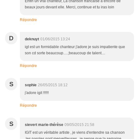
Enfin un vrai chanteur, La chanson francaise a encore de
beaux jours devant elle. Merci, continue et tu iras loin
Répondre
D
deknuyt
01/06/2015 13:24
igt est un formidable chanteur j'adore je suis impatiente que
son cd sorte beaucoup.....;beaucoup de talent....
Répondre
S
sophie
26/05/2015 18:12
j'adore igit !!!!!!
Répondre
S
sievert marie-thérèse
09/05/2015 21:58
IGIT est un véritable artiste , je viens d'entendre sa chanson
,les paroles sont merveilleuses , je pense que la semaine