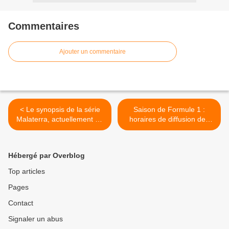
Commentaires
Ajouter un commentaire
< Le synopsis de la série
Saison de Formule 1 :
Malaterra, actuellement en
horaires de diffusion des
tournage en Corse.
essais et courses sur
Canal+. >
Hébergé par Overblog
Top articles
Pages
Contact
Signaler un abus