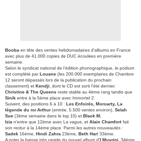
Booba
en tête des ventes hebdomadaires d'albums en France
avec plus de 41.000 copies de DUC écoulées en première
semaine.
Selon le syndicat national de l'édition phonographique, le podium
est complété par
Louane
(les 200.000 exemplaires de Chambre
12 seront dépassés lors de la publication du prochain
classement) et
Kendji
, dont le CD est sorti l'été dernier.
Christine & The Queens
reste stable au 4ème rang tandis que
Sinik
entre à la 5ème place avec Immortel 2.
Suivent, des positions 6 à 10 :
Les Enfoirés, Moroarty, La
légende du roi Arthur
(entrée, 5.500 ventes environ),
Selah
Sue
(3ème semaine dans le top 10) et
Black M.
Izia
n'entre que 12ème avec La vague, et
Alain Chamfort
fait
son reotur à la 14ème place. Parmi les autres nouveautés :
Sadek
16ème,
Hindi Zahra
23ème,
Beth Har
t 33ème.
A noter la baisse très rapide du nouvel album d'
I Muvrini
, 34ème