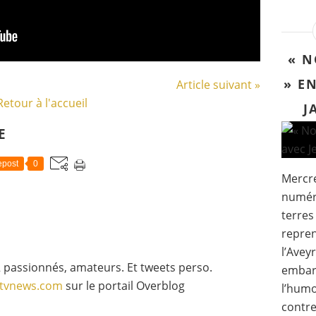
« N
» E
Article suivant »
Retour à l'accueil
J
E
post
0
Mercre
numér
terres
repren
l’Avey
 passionnés, amateurs. Et tweets perso.
embarq
gtvnews.com
sur le portail Overblog
l’humo
contref