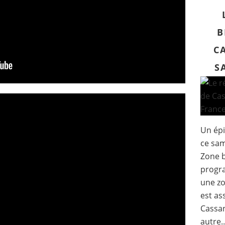
B
C
S
Un épi
ce sam
Zone b
progra
une zo
est as
Cassan
autre..