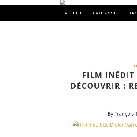
ACCUEIL
CATÉGORIES
AR
F
FILM INÉDIT
DÉCOUVRIR : R
By François 