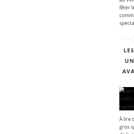
fêter 
commu
specta
LE
UN
AVA
À lire
gros s