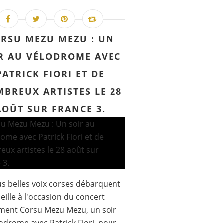
RSU MEZU MEZU : UN
R AU VÉLODROME AVEC
PATRICK FIORI ET DE
BREUX ARTISTES LE 28
AOÛT SUR FRANCE 3.
us belles voix corses débarquent
eille à l'occasion du concert
ment Corsu Mezu Mezu, un soir
odrome avec Patrick Fiori, pour