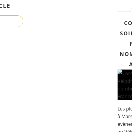
CLE
CO
SOI
NOM
Les pl
à Mars
évène
au Vél