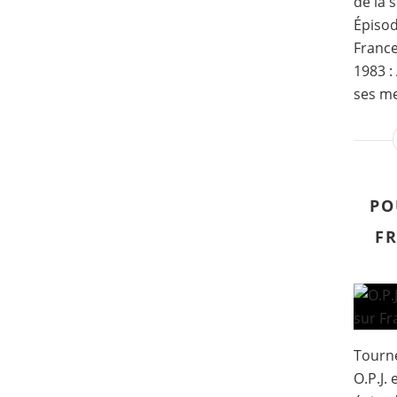
de la 
Épisod
France
1983 :
ses me
PO
FR
Tourné
O.P.J.