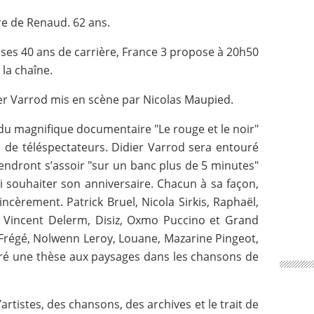
ire de Renaud. 62 ans.
 ses 40 ans de carrière, France 3 propose à 20h50
la chaîne.
er Varrod mis en scène par Nicolas Maupied.
 du magnifique documentaire "Le rouge et le noir"
ns de téléspectateurs. Didier Varrod sera entouré
iendront s’assoir "sur un banc plus de 5 minutes"
i souhaiter son anniversaire. Chacun à sa façon,
ncèrement. Patrick Bruel, Nicola Sirkis, Raphaël,
 Vincent Delerm, Disiz, Oxmo Puccino et Grand
e Frégé, Nolwenn Leroy, Louane, Mazarine Pingeot,
ré une thèse aux paysages dans les chansons de
tistes, des chansons, des archives et le trait de