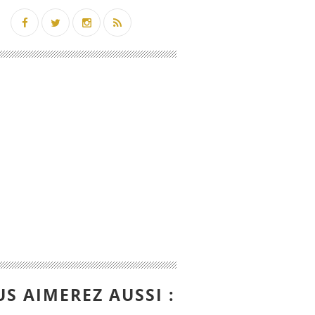
stivale de TF1 : dates, lieux et animations en jui
S AIMEREZ AUSSI :