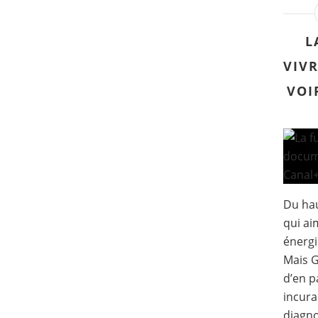
s
s
e
L
m
VIVR
a
i
VOI
n
e
s
,
a
v
e
c
Du hau
n
o
qui ai
t
énergi
a
Mais G
m
d’en p
m
e
incura
n
diagno