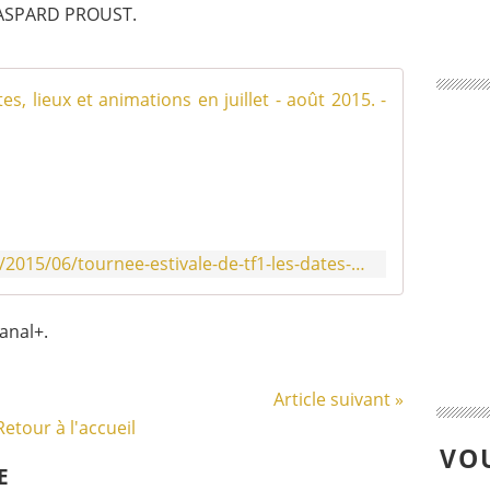
GASPARD PROUST.
Tournée e
N
o
u
v
e
l
http://www.leblogtvnews.com/2015/06/tournee-estivale-de-tf1-les-dates-pour-cet-ete-2015.html
l
e
t
anal+.
o
u
r
Article suivant »
n
é
Retour à l'accueil
e
VOU
d
E