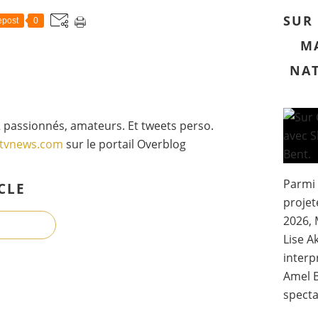
'
é
SUR 
post
0
t
é
MA
T
NAT
F
1
d
a
 passionnés, amateurs. Et tweets perso.
n
s
gtvnews.com
sur le portail Overblog
l
e
Parmi
s
CLE
p
projet
r
2026, 
o
Lise A
c
h
interp
a
Amel B
i
specta
n
e