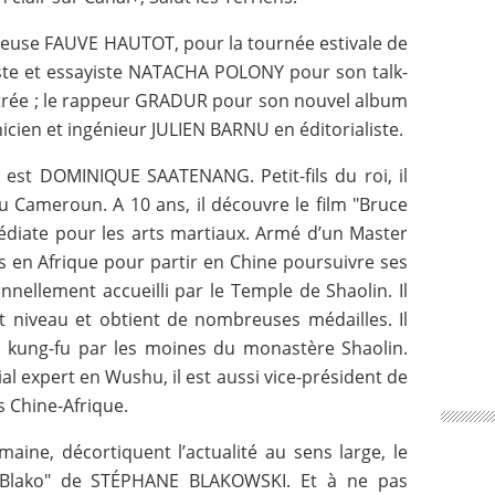
euse FAUVE HAUTOT, pour la tournée estivale de
aliste et essayiste NATACHA POLONY pour son talk-
ntrée ; le rappeur GRADUR pour son nouvel album
cien et ingénieur JULIEN BARNU en éditorialiste.
" est DOMINIQUE SAATENANG. Petit-fils du roi, il
au Cameroun. A 10 ans, il découvre le film "Bruce
édiate pour les arts martiaux. Armé d’un Master
ns en Afrique pour partir en Chine poursuivre ses
nnellement accueilli par le Temple de Shaolin. Il
t niveau et obtient de nombreuses médailles. Il
u kung-fu par les moines du monastère Shaolin.
al expert en Wushu, il est aussi vice-président de
s Chine-Afrique.
aine, décortiquent l’actualité au sens large, le
 Blako" de STÉPHANE BLAKOWSKI. Et à ne pas