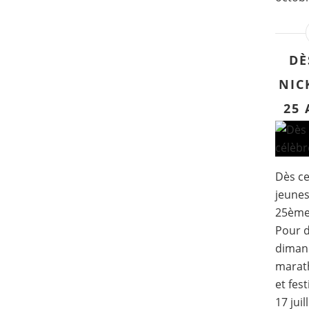
DÈ
NIC
25 
Dès ce
jeune
25ème 
Pour d
dimanc
marath
et fes
17 juill