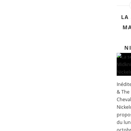
LA
MA
N
Inédit
& The 
Cheval
Nickel
propo
du lun
octobr