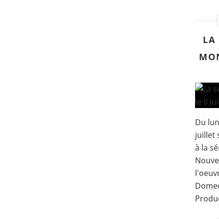
LA
MON
Du lun
juillet
à la s
Nouvel
l'oeuv
Domec
Produc