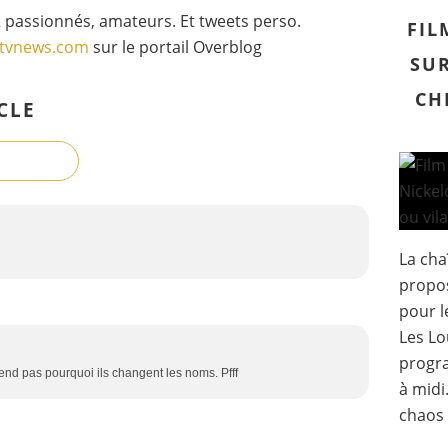
 passionnés, amateurs. Et tweets perso.
FIL
gtvnews.com
sur le portail Overblog
SUR
CH
CLE
La cha
propos
pour l
Les Lo
progr
end pas pourquoi ils changent les noms. Pfff
à midi
chaos 