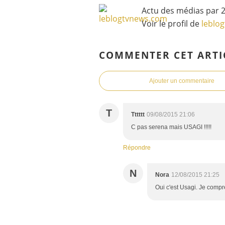
Actu des médias par 2
Voir le profil de
leblo
COMMENTER CET ARTI
Ajouter un commentaire
T
Tttttt
09/08/2015 21:06
C pas serena mais USAGI !!!!!
Répondre
N
Nora
12/08/2015 21:25
Oui c'est Usagi. Je compr