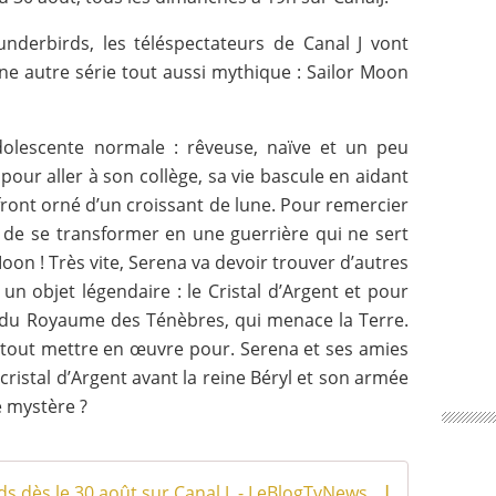
nderbirds, les téléspectateurs de Canal J vont
une autre série tout aussi mythique : Sailor Moon
dolescente normale : rêveuse, naïve et un peu
pour aller à son collège, sa vie bascule en aidant
front orné d’un croissant de lune. Pour remercier
r de se transformer en une guerrière qui ne sert
 Moon ! Très vite, Serena va devoir trouver d’autres
un objet légendaire : le Cristal d’Argent et pour
ne du Royaume des Ténèbres, qui menace la Terre.
a tout mettre en œuvre pour. Serena et ses amies
cristal d’Argent avant la reine Béryl et son armée
le mystère ?
L'adaptation des Thunderbirds dès le 30 août sur Canal J. - LeBlogTvNews