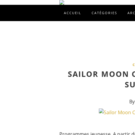
ACCUEIL
CATÉGORIES
AR
SAILOR MOON C
SU
By
Programmes jeunesse. A partir du