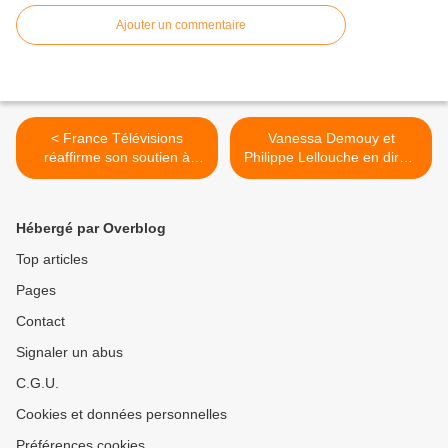
Ajouter un commentaire
< France Télévisions
Vanessa Demouy et
réaffirme son soutien à
Philippe Lellouche en direct
Edouard Perrin de "Cash
sur scène ce soir sur Paris
Investigation".
Première. >
Hébergé par Overblog
Top articles
Pages
Contact
Signaler un abus
C.G.U.
Cookies et données personnelles
Préférences cookies