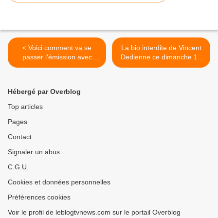
< Voici comment va se
La bio interdite de Vincent
passer l'émission avec
Dedienne ce dimanche 10
François Hollande jeudi sur
avril (vidéo). >
France 2.
Hébergé par Overblog
Top articles
Pages
Contact
Signaler un abus
C.G.U.
Cookies et données personnelles
Préférences cookies
Voir le profil de leblogtvnews.com sur le portail Overblog