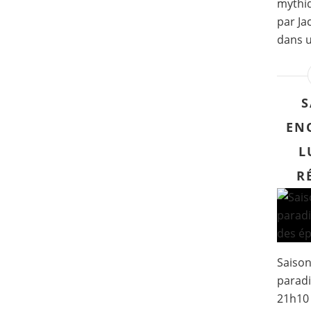
mythiq
par Ja
dans u
S
EN
L
R
Saison
paradis
21h10 