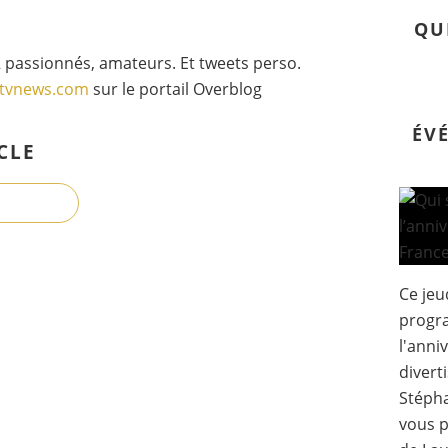
QU
 passionnés, amateurs. Et tweets perso.
gtvnews.com
sur le portail Overblog
ÉV
CLE
Ce jeu
progr
l'anni
divert
Stéph
vous p