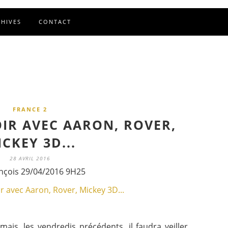
CHIVES
CONTACT
FRANCE 2
OIR AVEC AARON, ROVER,
CKEY 3D...
28 AVRIL 2016
nçois 29/04/2016 9H25
is, les vendredis précédents, il faudra veiller