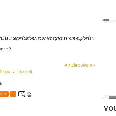
lles interprétations, tous les styles seront explorés".
ance 2.
Article suivant »
Retour à l'accueil
E
post
1
VOU