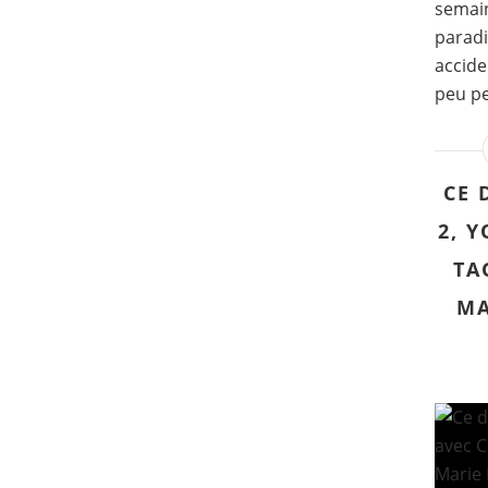
semain
paradi
accide
peu pe
CE 
2, 
TA
MA