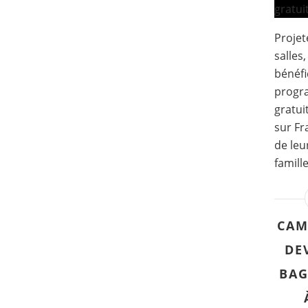
Projet
salles
bénéfi
progr
gratui
sur Fr
de leu
famille
CAM
DEV
BAG