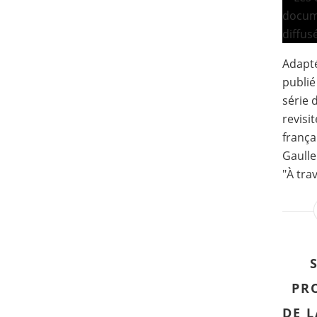
Adapté
publié
série 
revisi
frança
Gaulle
"À tra
PR
DE 