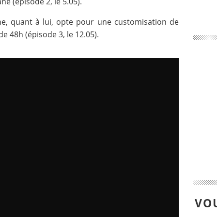
ne (épisode 2, le 5.05).
e, quant à lui, opte pour une customisation de
 48h (épisode 3, le 12.05).
VOU