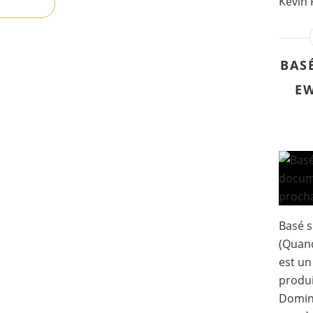
Kevin 
BASÉ
EW
Basé s
(Quand
est un
produi
Domini