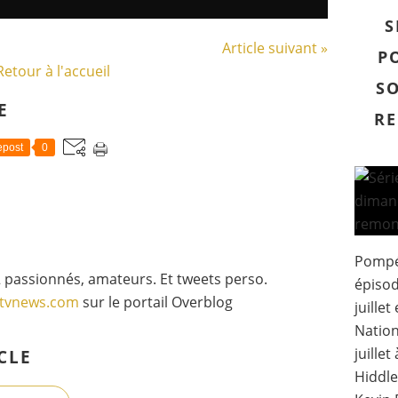
S
Article suivant »
P
Retour à l'accueil
SO
E
RE
post
0
Pompéi
 passionnés, amateurs. Et tweets perso.
épisod
gtvnews.com
sur le portail Overblog
juillet
Natio
juille
CLE
Hiddle