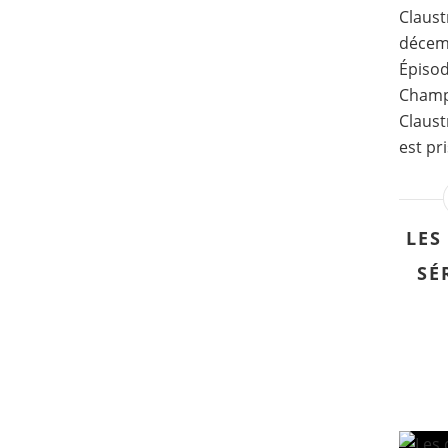
Claust
décemb
Épisod
Champe
Claust
est pri
LES
SÉ