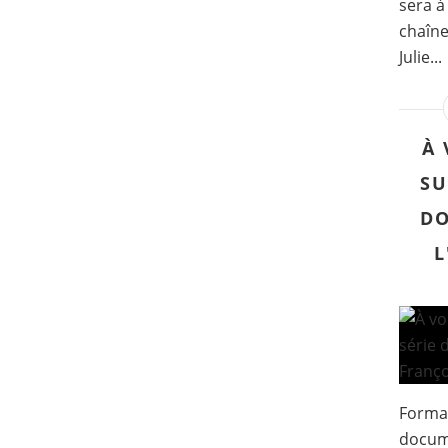
sera à
chaîne
Julie...
À 
SU
DO
L
Format
docume