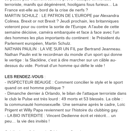
terroriste, manifs qui dégénèrent, hooligans fous furieux... La
France est-elle au bord de la crise de nerfs ?
MARTIN SCHULZ : LE PATRON DE L'EUROPE par Alexandra
Colinea. Brexit or not Brexit ? Jeudi prochain, les britanniques
voteront pour ou contre la sortie de l'Europe. A l'aube de cette
semaine décisive, caméra embarquée et face à face avec l'un
des hommes les plus importants du continent : le Président du
Parlement européen, Martin Schulz.
NATHAN PAULIN : LA VIE SUR UN FIL par Bertrand Jeanneau.
Nathan Paulin est le recordman du monde d'un sport qui donne
le vertige : la Slackline, c'est à dire marcher sur un câble au-
dessus du vide. Portrait d'un homme qui défie le vide !
LES RENDEZ-VOUS
:
- INSPECTEUR BEAUGE : Comment concilier le style et le sport
quand on est homme politique ? ​
- Dimanche dernier à Orlando, le bilan de l'attaque terroriste dans
le club le Pulse est très lourd : 49 morts et 53 blessés. La cible :
la communauté homosexuelle. Une semaine après le cadre, Loïc
Prigent et Willy Papa reviennent sur l'histoire du clubbing gay.
- LA BIO INTERDITE : Vincent Dedienne écrit et réécrit… un
peu… la vie des invités !