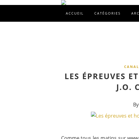
ACCUEIL
CATÉGORIES
AR
CANAL
LES ÉPREUVES E
J.O.
By
Comme tous les matins sur www.l