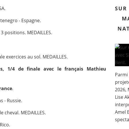
SUR 
SA.
MA
enegro - Espagne.
NAT
e 3 positions. MEDAILLES.
le exercices au sol. MEDAILLES.
, 1/4 de finale avec le français Mathieu
Parmi
projet
rance
.
2026, 
Lise A
 - Russie.
interp
Amel B
de cheval. MEDAILLES.
specta
Rico.