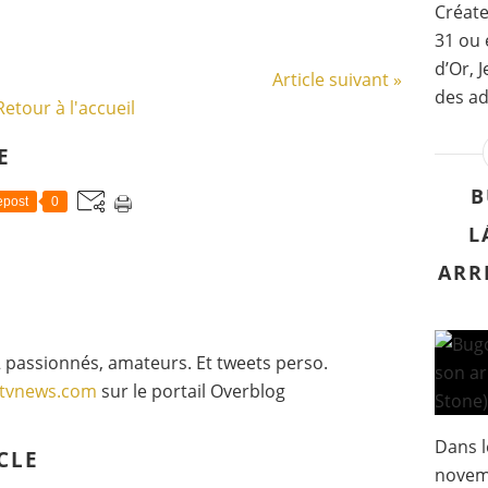
Créate
31 ou 
d’Or, 
Article suivant »
des ad
Retour à l'accueil
E
B
post
0
L
ARR
 passionnés, amateurs. Et tweets perso.
gtvnews.com
sur le portail Overblog
Dans l
CLE
novem