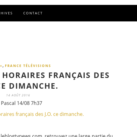
CHIVES
CONTACT
,
+
FRANCE TÉLÉVISIONS
T HORAIRES FRANÇAIS DES
 CE DIMANCHE.
14 AOÛT 2016
 Pascal 14/08 7h37
eblogtvnews.com, retrouvez une large partie du