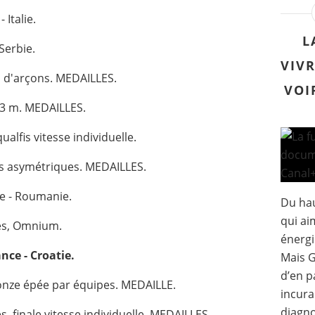
Italie.
L
Serbie.
VIVR
 d'arçons. MEDAILLES.
VOI
 3 m. MEDAILLES.
alfis vitesse individuelle.
s asymétriques. MEDAILLES.
e - Roumanie.
Du hau
qui ai
es, Omnium.
énergi
ce - Croatie.
Mais G
d’en p
nze épée par équipes. MEDAILLE.
incura
diagno
 finale vitesse individuelle. MEDAILLES.