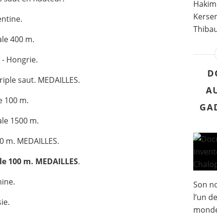
Hakim 
Kersen
entine.
Thibau
ale 400 m.
- Hongrie.
D
riple saut. MEDAILLES.
A
e 100 m.
GAD
ale 1500 m.
00 m. MEDAILLES.
le 100 m. MEDAILLES
.
ine.
Son no
l’un d
ie.
monde