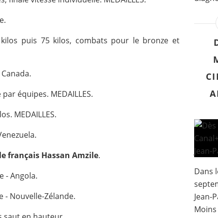
e.
kilos puis 75 kilos, combats pour le bronze et
 Canada.
CI
A
e par équipes. MEDAILLES.
ilos. MEDAILLES.
Venezuela.
 le français Hassan Amzile
.
Dans l
 - Angola.
septem
 - Nouvelle-Zélande.
Jean-P
Moins 
 saut en hauteur.