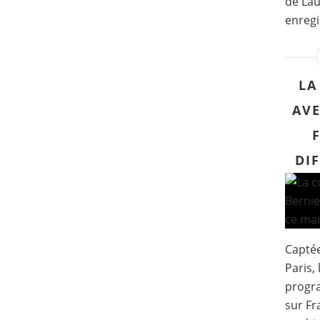
de Lau
enregi
LA
AVE
DI
Captée
Paris, 
progr
sur Fr