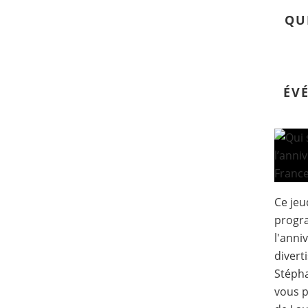
QU
ÉV
Ce jeu
progr
l'anni
divert
Stéph
vous p