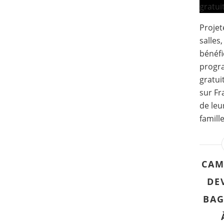
Projet
salles
bénéfi
progr
gratui
sur Fr
de leu
famille
CAM
DEV
BAG