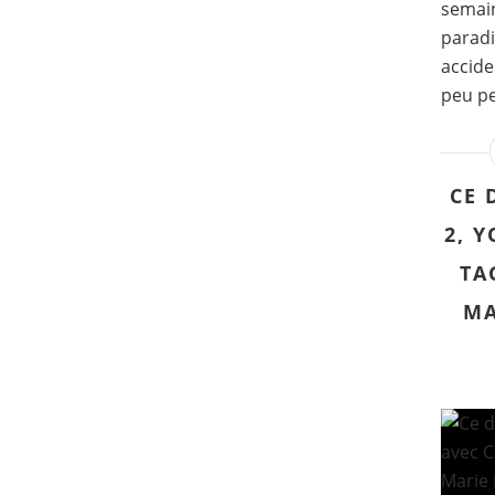
semain
paradi
accide
peu pe
CE 
2, 
TA
MA