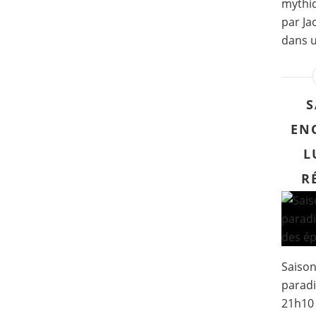
mythiq
par Ja
dans u
S
EN
L
R
Saison
paradis
21h10 