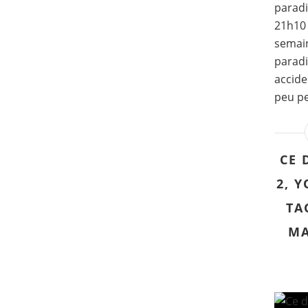
paradis
21h10 
semain
paradi
accide
peu pe
CE 
2, 
TA
MA