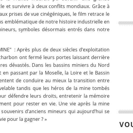
cle et survivre à deux conflits mondiaux. Grâce à
ux prises de vue cinégéniques, le film retrace le
us emblématique de notre histoire industrielle en
 mineurs, symboles désormais entrés dans notre
NE" : Après plus de deux siècles d’exploitation
charbon ont fermé leurs portes laissant derrière
ires dévastés. Dans les bassins miniers du Nord
 en passant par la Moselle, la Loire et le Bassin
ntent de conduire au mieux la transition entre
uvelable tandis que les héros de la mine tombés
our défendre leurs droits, entretenir la mémoire
ement pour rester en vie. Une vie après la mine
t souvenirs d’anciens mineurs qui aujourd’hui se
ie pour la gagner ? »
VOU