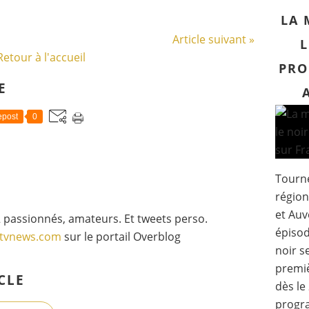
LA 
Article suivant »
L
Retour à l'accueil
PRO
E
post
0
Tourné
région
et Auv
 passionnés, amateurs. Et tweets perso.
épisod
gtvnews.com
sur le portail Overblog
noir s
premiè
CLE
dès le
progr