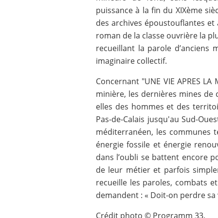
puissance à la fin du XIXème siè
des archives époustouflantes et a
roman de la classe ouvrière la pl
recueillant la parole d’anciens
imaginaire collectif.
Concernant "UNE VIE APRES LA MI
minière, les dernières mines de 
elles des hommes et des territo
Pas-de-Calais jusqu'au Sud-Ouest
méditerranéen, les communes te
énergie fossile et énergie reno
dans l’oubli se battent encore p
de leur métier et parfois simpl
recueille les paroles, combats e
demandent : « Doit-on perdre sa v
Crédit photo © Programm 33.