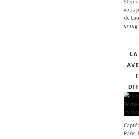
Stéph
vous p
de Lau
enregi
LA
AVE
DI
Captée
Paris, 