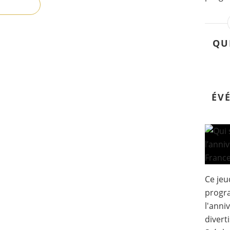
QU
ÉV
Ce jeu
progr
l'anni
divert