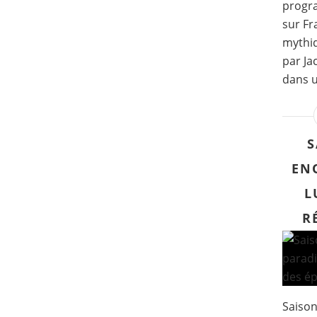
progr
sur Fr
mythiq
par Ja
dans u
S
EN
L
R
Saison