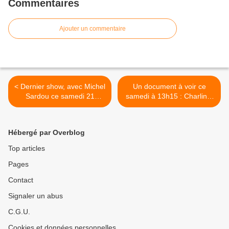
Commentaires
Ajouter un commentaire
< Dernier show, avec Michel
Un document à voir ce
Sardou ce samedi 21
samedi à 13h15 : Charline,
octobre sur France 2.
une infirmière en
campagne. >
Hébergé par Overblog
Top articles
Pages
Contact
Signaler un abus
C.G.U.
Cookies et données personnelles