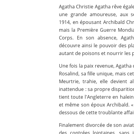
Agatha Christie Agatha rêve égal
une grande amoureuse, aux s
1914, en épousant Archibald Chri
mais la Première Guerre Mondial
Corps. En son absence, Agatha
découvre ainsi le pouvoir des pl
autant de poisons et nourrir les
Une fois la paix revenue, Agath
Rosalind, sa fille unique, mais ce
Meurtrie, trahie, elle devient 
inattendue : sa propre disparitio
tient toute l'Angleterre en halein
et même son époux Archibald. « S
dessous de cette troublante affai
Finalement divorcée de son aviate
des contrées lointaines, sans 