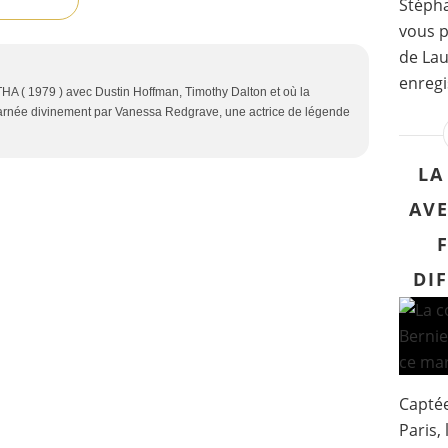
Stéph
vous p
de Lau
enregi
THA ( 1979 ) avec Dustin Hoffman, Timothy Dalton et où la
carnée divinement par Vanessa Redgrave, une actrice de légende
LA
AVE
DI
Captée
Paris, 