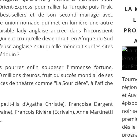
ient-Express pour rallier la Turquie puis l'Irak,
LA 
best-sellers et de son second mariage avec
L
ne union nomade qui met en lumière une autre
PRO
isible lady anglaise ancrée dans l'inconscient
. Qui eut cru qu'elle deviendrait, en Afrique du Sud
euse anglaise ? Ou qu'elle mènerait sur les sites
bédouin ?
us pourrez enfin soupeser l'immense fortune,
 millions d’euros, fruit du succès mondial de ses
Tourné
ces de théâtre comme "La Souricière", à l'affiche
région
et Auv
épisod
petit-fils d’Agatha Christie), Françoise Dargent
noir s
ivaine), François Rivière (Ecrivain), Anne Martinetti
premiè
)…
dès le
progr