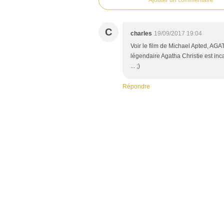
Ajouter un commentaire
C
charles
19/09/2017 19:04
Voir le film de Michael Apted, AGA
légendaire Agatha Christie est in
... ;)
Répondre