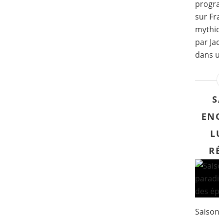
progr
sur Fr
mythiq
par Ja
dans u
S
EN
L
R
Saison