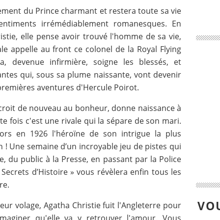
ement du Prince charmant et restera toute sa vie
entiments irrémédiablement romanesques. En
stie, elle pense avoir trouvé l'homme de sa vie,
e appelle au front ce colonel de la Royal Flying
, devenue infirmière, soigne les blessés, et
antes qui, sous sa plume naissante, vont devenir
 premières aventures d'Hercule Poirot.
a croit de nouveau au bonheur, donne naissance à
tte fois c'est une rivale qui la sépare de son mari.
alors en 1926 l'héroïne de son intrigue la plus
n ! Une semaine d’un incroyable jeu de pistes qui
e, du public à la Presse, en passant par la Police
ecrets d’Histoire » vous révèlera enfin tous les
re.
VOU
ur volage, Agatha Christie fuit l'Angleterre pour
imaginer qu'elle va y retrouver l'amour. Vous