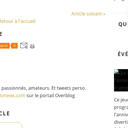
Article suivant »
Retour à l'accueil
QU
E
post
0
ÉV
 passionnés, amateurs. Et tweets perso.
gtvnews.com
sur le portail Overblog
Ce jeu
progr
CLE
l'anni
divert