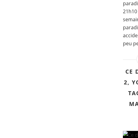
paradis
21h10 
semain
paradi
accide
peu pe
CE 
2, 
TA
MA