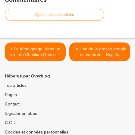
Ajouter un commentaire
< Le témoignage, dans un
La Une de la presse people
livre, de Christian Quesada,
ce vendredi : Brigitte
"le maître de midi"...
Macron, Sophie Marceau,
Camille Lacourt. >
Hébergé par Overblog
Top articles
Pages
Contact
Signaler un abus
C.G.U.
Cookies et données personnelles