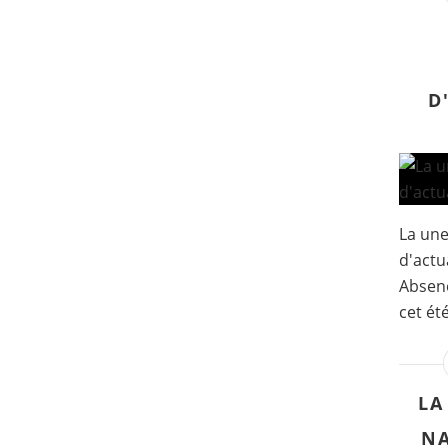
D
La un
d'actua
Absenc
cet été
LA
NA