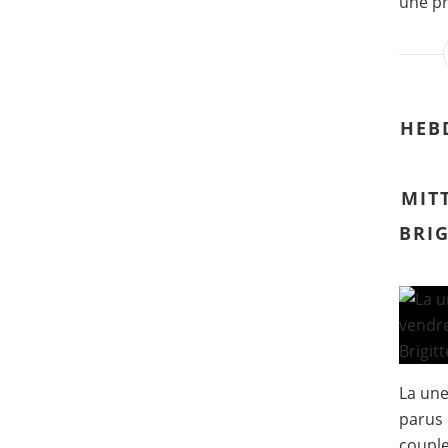
une pr
HEB
MIT
BRI
La un
parus 
couple