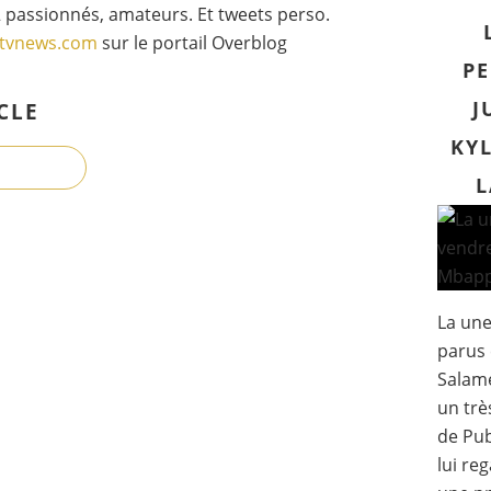
 passionnés, amateurs. Et tweets perso.
gtvnews.com
sur le portail Overblog
PE
J
CLE
KYL
L
La un
parus 
Salam
un trè
de Pub
lui re