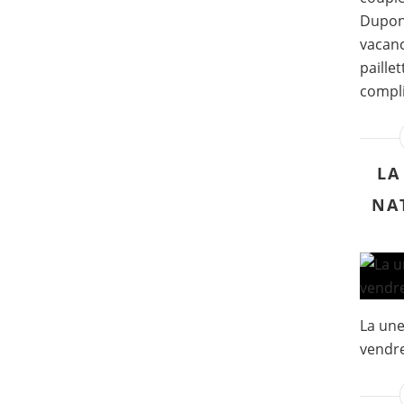
Dupont
vacanc
paille
compli
LA
NA
La une
vendre