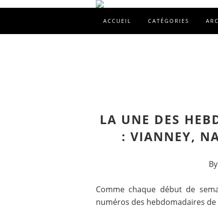
ACCUEIL
CATÉGORIES
AR
LA UNE DES HEB
: VIANNEY, N
By
Comme chaque début de semain
numéros des hebdomadaires de l