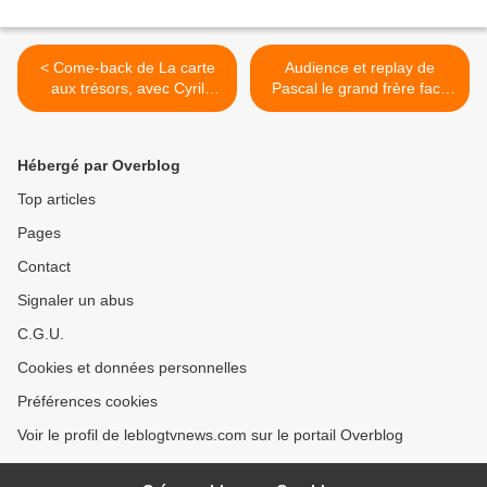
< Come-back de La carte
Audience et replay de
aux trésors, avec Cyril
Pascal le grand frère face
Féraud désormais.
aux jumeaux caïds Florian
et Thomas. >
Hébergé par Overblog
Top articles
Pages
Contact
Signaler un abus
C.G.U.
Cookies et données personnelles
Préférences cookies
Voir le profil de leblogtvnews.com sur le portail Overblog