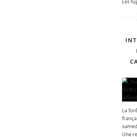
Les fug
INT
C
La for
frança
samedi
Une re