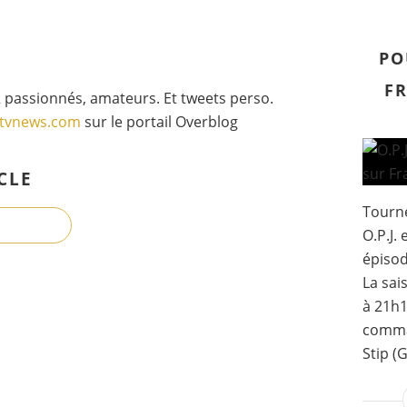
PO
FR
 passionnés, amateurs. Et tweets perso.
gtvnews.com
sur le portail Overblog
CLE
Tourné
O.P.J.
épisod
La sai
à 21h1
comma
Stip (