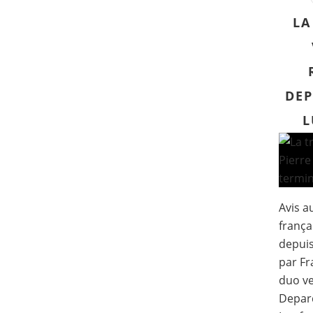
LA
DEP
L
Avis a
frança
depuis 
par Fr
duo ve
Depard