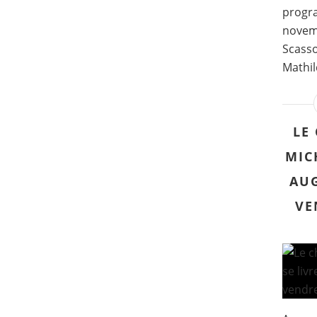
progr
novemb
Scasso
Mathil
LE
MIC
AUG
VE