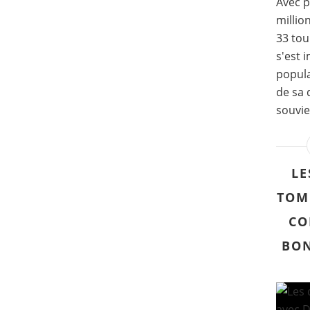
Avec p
millio
33 tou
s'est
popula
de sa 
souvien
LE
TOM
CO
BON