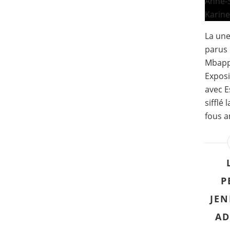
La un
parus 
Mbapp
Exposi
avec Es
sifflé 
fous a
P
JEN
AD