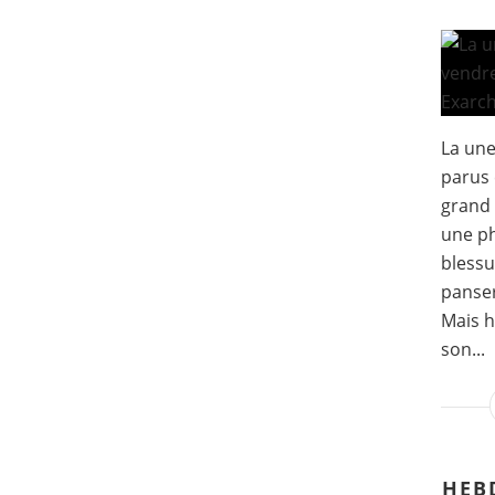
La un
parus 
grand 
une ph
blessu
panser
Mais h
son...
HEB