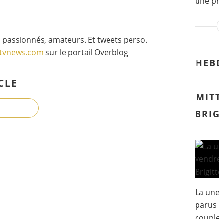
une pr
 passionnés, amateurs. Et tweets perso.
gtvnews.com
sur le portail Overblog
HEB
CLE
MIT
BRI
La un
parus 
couple