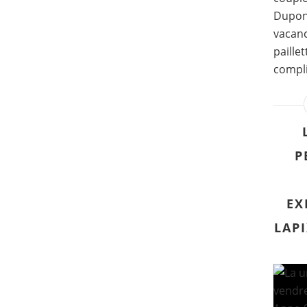
Dupont
vacanc
paille
compli
P
EX
LAPI