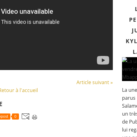
PE
J
KYL
L
Article suivant »
La un
Retour à l'accueil
parus 
E
Salam
un trè
post
0
de Pub
lui re