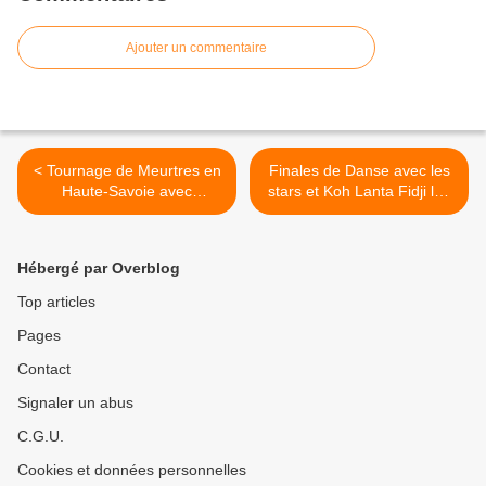
Ajouter un commentaire
< Tournage de Meurtres en
Finales de Danse avec les
Haute-Savoie avec
stars et Koh Lanta Fidji les
Gwendoline Hamon et
13 et 15 décembre. >
Thibault de Montalembert.
Hébergé par Overblog
Top articles
Pages
Contact
Signaler un abus
C.G.U.
Cookies et données personnelles