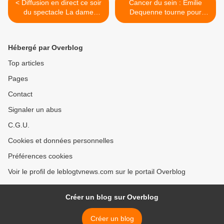
< Diffusion en direct ce soir
Cancer du sein : Emilie
du spectacle La dame
Dequenne tourne pour
blanche.
France 2 Ma mère, le crabe
et moi. >
Hébergé par Overblog
Top articles
Pages
Contact
Signaler un abus
C.G.U.
Cookies et données personnelles
Préférences cookies
Voir le profil de leblogtvnews.com sur le portail Overblog
Créer un blog sur Overblog
Créer un blog