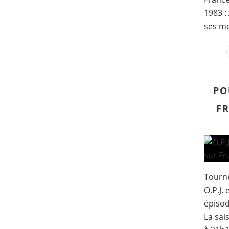
1983 :
ses me
PO
FR
Tourné
O.P.J.
épisod
La sai