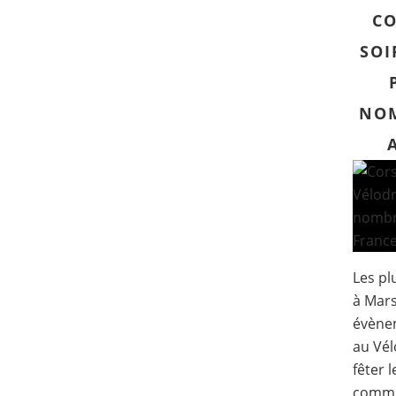
CO
SOI
NOM
Les pl
à Mars
évène
au Vél
fêter 
commu