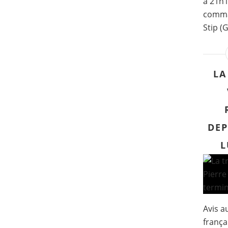
à 21h1
comma
Stip (
LA
DEP
L
Avis a
frança