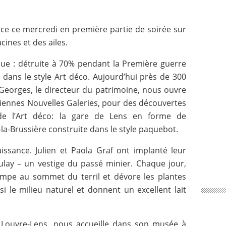
nce ce mercredi en première partie de soirée sur
cines et des ailes.
ique : détruite à 70% pendant la Première guerre
e dans le style Art déco. Aujourd’hui près de 300
 Georges, le directeur du patrimoine, nous ouvre
nciennes Nouvelles Galeries, pour des découvertes
 de l’Art déco: la gare de Lens en forme de
-la-Brussière construite dans le style paquebot.
aissance. Julien et Paola Graf ont implanté leur
eulay – un vestige du passé minier. Chaque jour,
impe au sommet du terril et dévore les plantes
si le milieu naturel et donnent un excellent lait
u Louvre-Lens, nous accueille dans son musée à