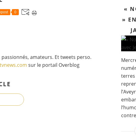
« N
post
0
» E
J
 passionnés, amateurs. Et tweets perso.
Mercre
gtvnews.com
sur le portail Overblog
numér
terres
CLE
repren
l’Avey
embarq
l’humo
contref