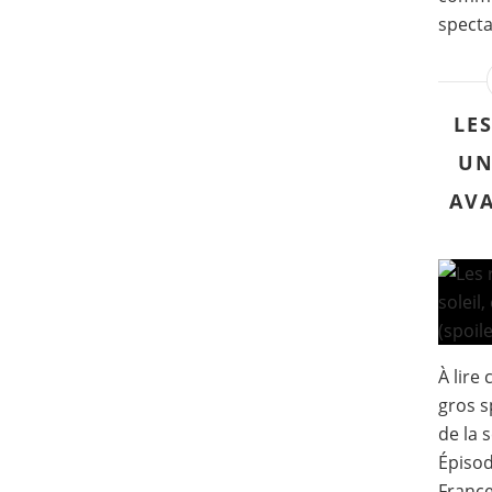
specta
LE
UN
AVA
À lire
gros s
de la 
Épisod
France