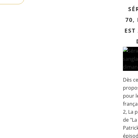
SÉ
70,
EST
Dès ce
propos
pour l
frança
2, La 
de "La
Patric
épisod