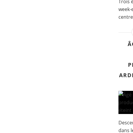
Trois 
week-e
centre
Â
P
ARDI
Descen
dans l