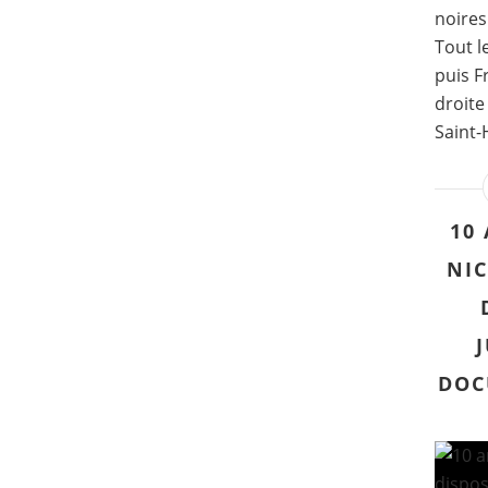
noires
Tout l
puis F
droite
Saint-
10
NIC
DOC