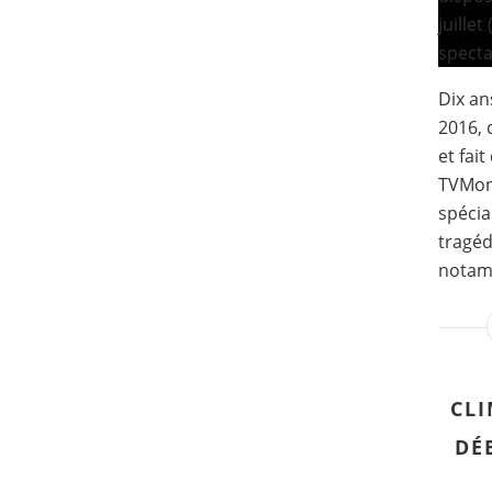
Dix ans
2016, 
et fai
TVMon
spécia
tragéd
notamm
CLI
DÉ