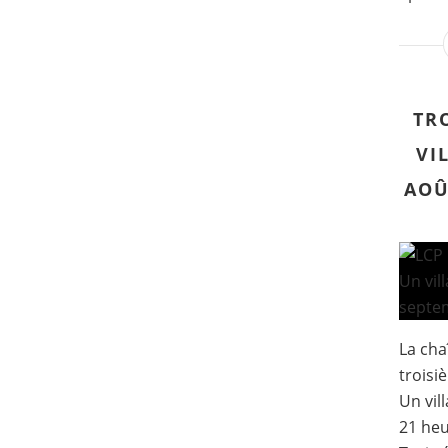
TR
VI
AOÛ
La cha
troisi
Un vil
21 heu