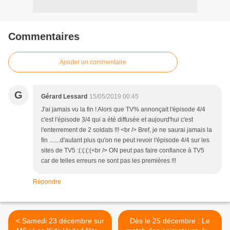
Commentaires
Ajouter un commentaire
G
Gérard Lessard
15/05/2019 00:45
J'ai jamais vu la fin ! Alors que TV% annonçait l'épisode 4/4
c'est l'épisode 3/4 qui a été diffusée et aujourd'hui c'est
l'enterrement de 2 soldats !!! <br /> Bref, je ne saurai jamais la
fin .......d'autant plus qu'on ne peut revoir l'épisode 4/4 sur les
sites de TV5 :(:(:(:(<br /> ON peut pas faire confiance à TV5
car de telles erreurs ne sont pas les premières !!!
Répondre
< Samedi 23 décembre sur
Dès le 25 décembre : Le