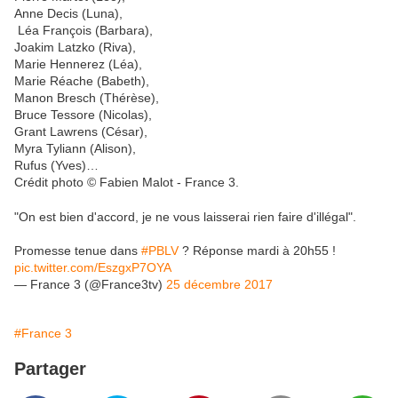
Anne Decis (Luna),
Léa François (Barbara),
Joakim Latzko (Riva),
Marie Hennerez (Léa),
Marie Réache (Babeth),
Manon Bresch (Thérèse),
Bruce Tessore (Nicolas),
Grant Lawrens (César),
Myra Tyliann (Alison),
Rufus (Yves)…
Crédit photo © Fabien Malot - France 3.
"On est bien d'accord, je ne vous laisserai rien faire d'illégal".
Promesse tenue dans
#PBLV
? Réponse mardi à 20h55 !
pic.twitter.com/EszgxP7OYA
— France 3 (@France3tv)
25 décembre 2017
#France 3
Partager