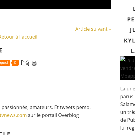
PE
Article suivant »
J
Retour à l'accueil
KYL
E
L
post
0
La un
parus 
Salam
 passionnés, amateurs. Et tweets perso.
un trè
gtvnews.com
sur le portail Overblog
de Pub
lui re
CLE