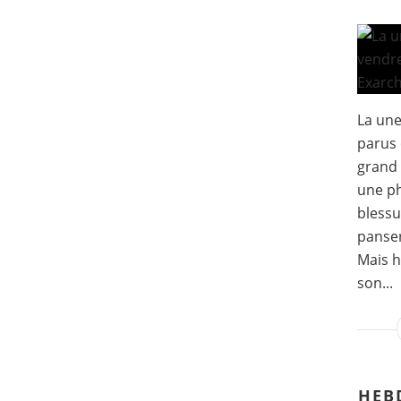
La un
parus 
grand 
une ph
blessu
panser
Mais h
son...
HEB