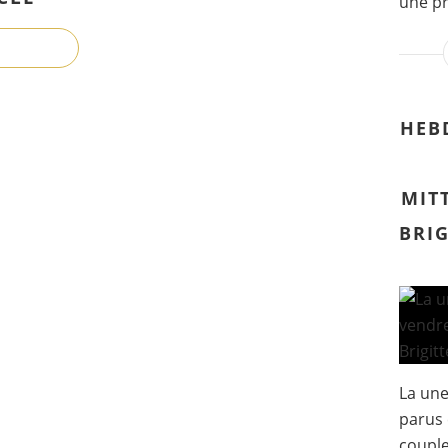
une pr
HEB
MIT
BRI
La un
parus 
couple