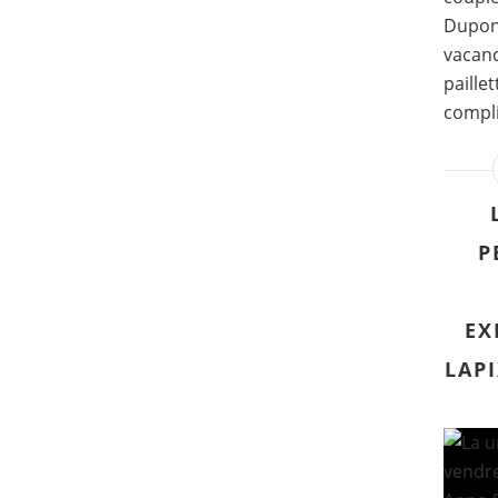
Dupont
vacanc
paille
compli
P
EX
LAPI