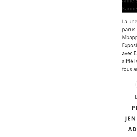
La un
parus 
Mbapp
Exposi
avec Es
sifflé 
fous a
P
JEN
AD