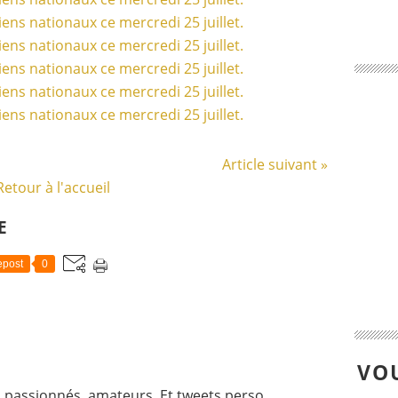
Article suivant »
Retour à l'accueil
E
post
0
VOU
 passionnés, amateurs. Et tweets perso.