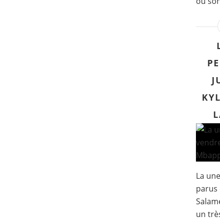
où son
PE
J
KYL
L
La un
parus 
Salam
un trè