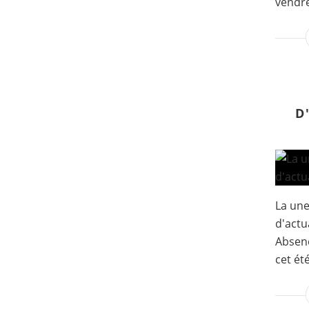
vendre
D
La un
d'actua
Absenc
cet été