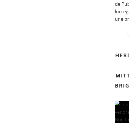
de Pub
lui re
une pr
HEB
MIT
BRI