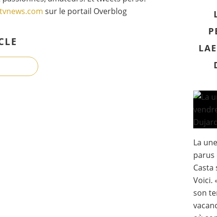
gtvnews.com
sur le portail Overblog
P
CLE
LAE
La un
parus 
Casta 
Voici. 
son te
vacanc