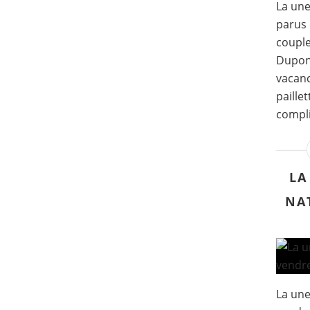
La un
parus 
couple
Dupont
vacanc
paille
compli
LA
NA
La une