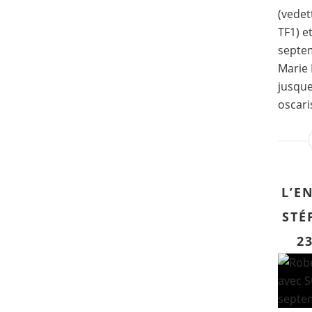
(vedet
TF1) e
septe
Marie 
jusque
oscaris
L’E
STÉ
2