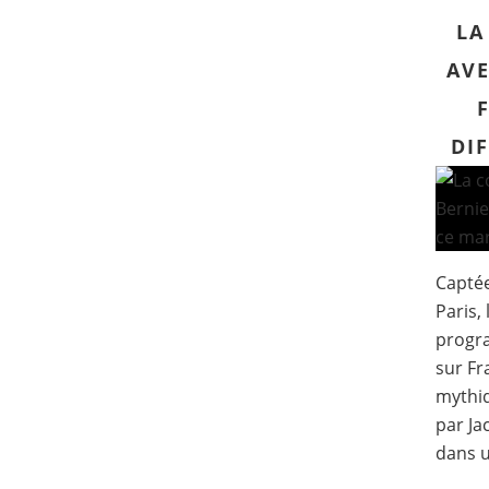
LA
AVE
DI
Captée
Paris, 
progr
sur Fr
mythiq
par Ja
dans u