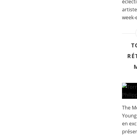
éclect
artist
week-e
T
RÉ
The Mo
Young 
en exc
présen