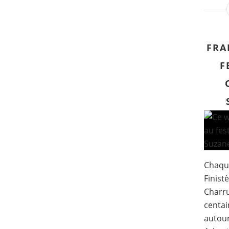
FRA
F
Chaque
Finistè
Charru
centai
autou