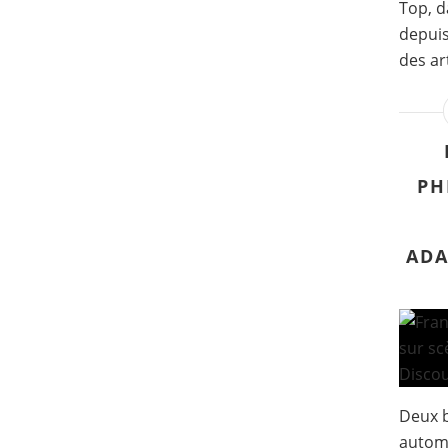
Top, d
depuis
des art
PH
ADA
Deux b
automn